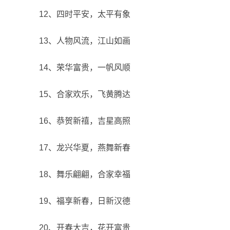
12、四时平安，太平有象
13、人物风流，江山如画
14、荣华富贵，一帆风顺
15、合家欢乐，飞黄腾达
16、恭贺新禧，吉星高照
17、龙兴华夏，燕舞新春
18、舞乐翩翩，合家幸福
19、福享新春，日新汉德
20、开春大吉，花开富贵