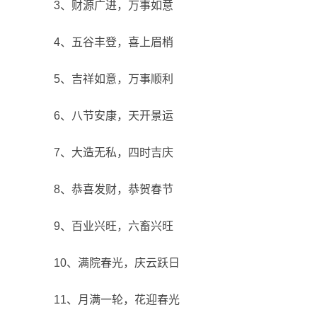
3、财源广进，万事如意
4、五谷丰登，喜上眉梢
5、吉祥如意，万事顺利
6、八节安康，天开景运
7、大造无私，四时吉庆
8、恭喜发财，恭贺春节
9、百业兴旺，六畜兴旺
10、满院春光，庆云跃日
11、月满一轮，花迎春光