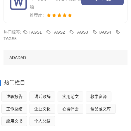
泰然自若。
脑
推荐度：
10、褔国利民，球技超群，春回柳叶，缔结良缘，
弘基永固。
热门标签:
TAGS1
TAGS2
TAGS3
TAGS4
TAGS5
11、二龙腾飞，三羊开泰，四季平安，五福临门，
六六大顺。
ADADAD
12、大显身手，百家有福，恭喜新禧，欣欣向荣。
热门栏目
13、万事如意，蒸蒸日上，日新月异，财源滚滚。
述职报告
讲话致辞
实用范文
教学资源
14、年年有余，多财满家，家肥屋润，快乐年年。
工作总结
企业文化
心得体会
精品范文库
15、财源广进，近水楼台，升官发财，财源广进，
应用文书
个人总结
近水楼台。