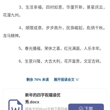
3、生活幸福，四时如意，华厦开新，景星庆云，
花漫九州。
4、顺理成章，步步高升，民族崛起，彪炳千秋。
龙马精神。
5、春光播福，荣休之喜，红光满面，人乐丰年。
6、生意兴隆，大吉大利，花开富贵，文定吉祥。
7、心想事成，万事如意，寿与天齐，蒸蒸日上。
剩余 76% 未读
展开阅读全文 ∨
8、白头偕老，花迎春光，美好未来，鱼水和谐，
永浴爱河。
新年的四字祝福语优
秀.docx
9、神采奕奕，一帆风顺，顺理成章，章月句星，
下载
将本文的Word文档下载到电