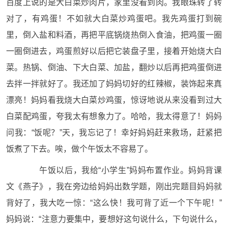
百度上说的是大白菜炒肉片，家里没看到肉。我眼珠转了转
对了，有鸡蛋！不如就大白菜炒鸡蛋吧。我先鸡蛋打到碗
里，倒入盐和料酒，再把平底锅烧热倒入食油，把鸡蛋一圈
一圈倒进去，鸡蛋煎好以后把它装盘子里，接着开始烧大白
菜。热锅、倒油、下大白菜、加盐，翻炒以后再把鸡蛋倒进
去拌一拌就好了。我还加了妈妈切好的红辣椒，装饰起来真
漂亮！妈妈看我烧大白菜炒鸡蛋，惊讶地说从来没看到过大
白菜配鸡蛋，夸我太有想象力了。哈哈，我太得意了！妈妈
问我：“饭呢？”天，我忘记了！幸好妈妈赶来救场，赶紧把
饭煮了下去。唉，做个午饭太不容易了。
午饭以后，我给“小学生”妈妈布置作业。妈妈背课
文《燕子》，我在旁边给妈妈出数学题，刚出完题目妈妈就
背好了，我大吃一惊：“这么快！我可背了近一个下午呢！”
妈妈说：“注意力要集中，要想好这句说什么，下句说什么，