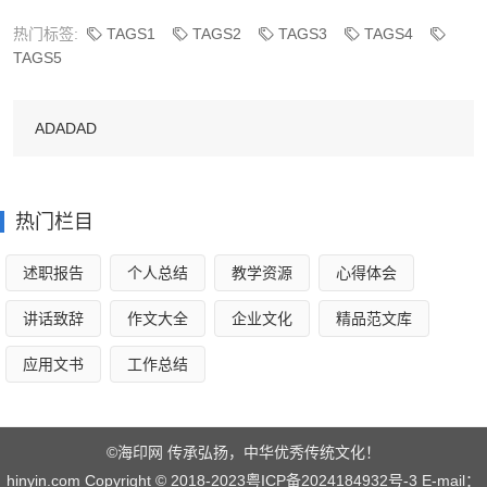
今天我当家作文 篇3
热门标签:
TAGS1
TAGS2
TAGS3
TAGS4
TAGS5
星期五下午，老师布置了一项特别的作业，这个作
业就是“我当家”，我听了高兴得一蹦三尺高。
ADADAD
妈妈说：“家里每月拿出三千元作为生活费，平均每
天是一百元。”然后爸爸对我说：“你要计算好一天买东西的
要用的钱。”今天你当家，我们都要听你的。钱你可要节省着
热门栏目
用才行！”我虽然嘴上答应得痛快，可心里却在算计着：平时
述职报告
个人总结
教学资源
心得体会
妈妈老限制我不能吃这个，不能买那个的，今天轮到我当
家，我要好好的过把瘾才行！
讲话致辞
作文大全
企业文化
精品范文库
早上我起床之后，我对爸爸妈妈得意地说：“今天我
应用文书
工作总结
当家了，我请你们出去吃一顿，我请你们去吃拉面。”就这
样，早饭就这样解决了。吃过之后我一算，三碗面用掉了三
©海印网 传承弘扬，中华优秀传统文化！
十元。还剩七十元呢？
hinyin.com Copyright © 2018-2023
粤ICP备2024184932号-3
E-mail：