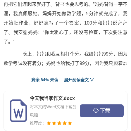
再把它们连起来就好了。背书也要思考的。”妈妈背得一字不
漏，我真佩服她。妈妈开始做数学题，5分钟就完成了，我
开始批作业，妈妈忘写了一个答案，100分和妈妈说拜拜
了。我安慰妈妈：“你太粗心了，还没有检查，下次要注意
了。”
晚上，妈妈和我互相打个分。我给妈妈99分，因为
数学考试没有满分；妈妈也给我打了99分，因为我只顾着炒
菜没有煮饭。
剩余 84% 未读
展开阅读全文 ∨
我觉得这个角色互换的游戏可真好玩，同时也觉得
做个当家的人可真不容易，今天干了半天的家务，还出题目
今天我当家作文.docx
批改作业，都没有休息的时间，坐下来的时候腿都麻了。我
将本文的Word文档下载到
下载
以后一定要自觉学习，不让妈妈这么操心了！
电脑
推荐度：