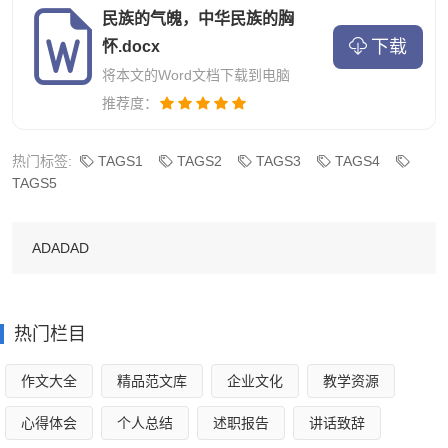
民族的气魄，中华民族的胸
这是写长江三峡的壮观场景，长江三峡的雄壮，自古以
下载
怀.docx
来，惊吓了世人，也给诗人们无穷的灵感。宋代诗人李复在
将本文的Word文档下载到电脑
《大江》中写到：
推荐度：
西南水会大江出，万里奔激瞿塘开。
热门标签:
TAGS1
TAGS2
TAGS3
TAGS4
TAGS5
神宫龙府云雾暗，涡转峡盘天地回。
ADADAD
岷山发源四渎长，庐峰白浪九道来。
刳舟济涉万世赖，积金覆舟吁可哀。
热门栏目
网络图片，如侵权，请通知撤下
作文大全
精品范文库
企业文化
教学资源
“西南水会大江出，万里奔激瞿塘开”，万里长江，就像
心得体会
个人总结
述职报告
讲话致辞
一个长跑健儿一样，“万里奔激”，从“瞿塘”的起跑线开始。我