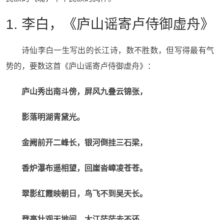
1. 李白，《庐山谣寄卢侍御虚舟》
诗仙李白一生写出的长江诗，数不胜数，但写得最有气
势的，要数这首《庐山谣寄卢侍御虚舟》：
庐山秀出南斗傍，屏风九叠云锦张，
影落明湖青黛光。
金阙前开二峰长，银河倒挂三石梁，
香炉瀑布遥相望，回崖沓嶂凌苍苍。
翠影红霞映朝日，鸟飞不到吴天长。
登高壮观天地间，大江茫茫去不还。