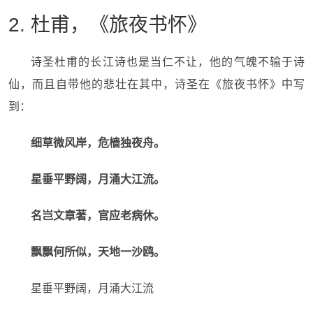
2. 杜甫，《旅夜书怀》
诗圣杜甫的长江诗也是当仁不让，他的气魄不输于诗
仙，而且自带他的悲壮在其中，诗圣在《旅夜书怀》中写
到：
细草微风岸，危樯独夜舟。
星垂平野阔，月涌大江流。
名岂文章著，官应老病休。
飘飘何所似，天地一沙鸥。
星垂平野阔，月涌大江流