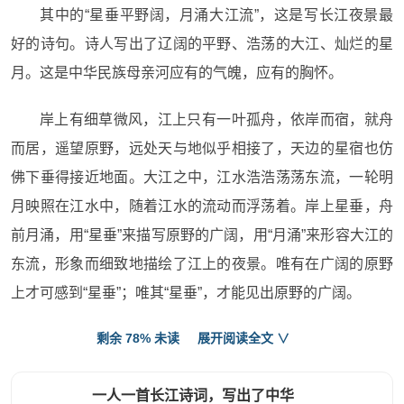
其中的“星垂平野阔，月涌大江流”，这是写长江夜景最
好的诗句。诗人写出了辽阔的平野、浩荡的大江、灿烂的星
月。这是中华民族母亲河应有的气魄，应有的胸怀。
岸上有细草微风，江上只有一叶孤舟，依岸而宿，就舟
而居，遥望原野，远处天与地似乎相接了，天边的星宿也仿
佛下垂得接近地面。大江之中，江水浩浩荡荡东流，一轮明
月映照在江水中，随着江水的流动而浮荡着。岸上星垂，舟
前月涌，用“星垂”来描写原野的广阔，用“月涌”来形容大江的
东流，形象而细致地描绘了江上的夜景。唯有在广阔的原野
上才可感到“星垂”；唯其“星垂”，才能见出原野的广阔。
剩余 78% 未读
展开阅读全文 ∨
所有这一切的宏大景象，尽在大江的胸怀里。
3. 李复，《大江》
一人一首长江诗词，写出了中华