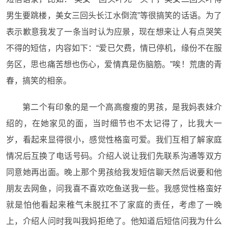
男生要跳楼，美女三回头长江水倒流”等很搞笑的话语。为了
表示歉意我发了一条当时认为应景，现在想来让人有点哭笑
不得的短信，内容如下：“爱已欠费，情已停机，缘份不在服
务区，思也痛苦想也伤心，爱情真是伤脑筋。”唉！荒唐的青
春，搞笑的相亲。
第二个有印象的是一个高高瘦瘦的男孩，是我妈表妹介
绍的，在她家见的面，当时细节也不太记得了，比我大一
岁，看起来显得很小，感觉性格蛮可爱。我们互相了解家庭
情况后互换了电话号码。介绍人说让我们先联系沟通等双方
同意她再出面。晚上那个男孩给我发短信聊天然后说要和他
朋友去网鱼，问我喜不喜欢吃鱼送我一些。我感觉性格蛮好
就是怕他看起来稚气未脱扛不了家庭的责任，考虑了一晚
上，介绍人问时我叫我妈拒绝了。他知道后短信问我为什么