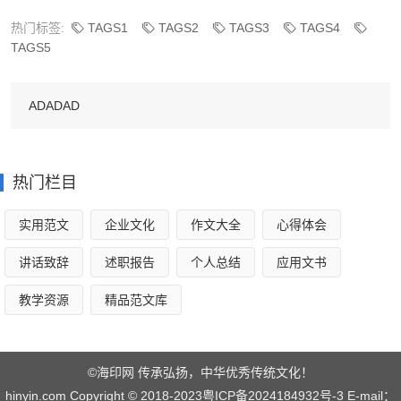
次见面，他要陪我吃东西，我哪能白吃欠人情呢！就骗他说
热门标签:
TAGS1
TAGS2
TAGS3
TAGS4
TAGS5
我上车前刚吃过了，加上有点晕车的原因他没有勉强，自己
随便吃了点东西让我陪他去买东西。这段时间我考虑了很多
ADADAD
还是觉得别扭，就想着怎么委婉告诉他，这时家里来电话
了，是二伯母又给我介绍相亲对象了，说那男孩刚好在她家
问我到那里了，我说刚下车她们叫我马上回去。他也听见我
热门栏目
说话了问我家里有事？我说是啊叫我马上回去，他说不能买
完东西吗这么急。我也顾不上了，跟他道歉告别逃也似的跑
实用范文
企业文化
作文大全
心得体会
了。并不是急着去见另一个相亲对象，实在是不知道怎么拒
讲话致辞
述职报告
个人总结
应用文书
绝，当面说怕伤他自尊。回来后二伯母介绍的我也没答应。
教学资源
精品范文库
后来我在短信里和他说了，他说是我们没缘份，就当认了个
干姐。两个月后我告诉他我要结婚的消息，他还说要送我一
份礼物，我婉拒了。唉！这狗血的相亲剧。
©海印网 传承弘扬，中华优秀传统文化！
hinyin.com Copyright © 2018-2023
粤ICP备2024184932号-3
E-mail：