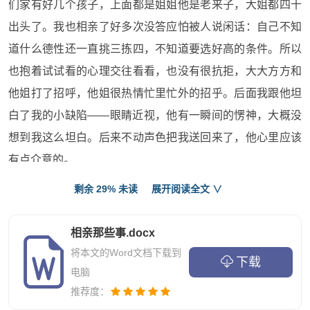
们家有好几个孩子，上面都是姐姐他是老来子，大姐都四十
出头了。我也相亲了好多次没答应怕被人说闲话：自己不知
道什么德性还一直挑三拣四，不知道要选好高的条件。所以
也抱着试试看的心理交往看看，也没有很抗拒，大大方方和
他姐打了招呼，他姐很热情忙里忙外的招乎。后面我跟他坦
白了我的小缺陷——眼睛近视，他有一瞬间的愣神，大概没
想到我这么坦白。后来不动声色把我送回来了，他心里应该
有点介意的。
剩余 29% 未读
展开阅读全文 ∨
晚上他发短信问我在干嘛？我回答说在吃桔子要不要姐
分两瓣你吃吃。事实上我真的在吃桔子，而且他真的比我小
相亲那些事.docx
一点。可能这句话有些调笑的意味他来了兴致和我聊了好
将本文的Word文档下载到
下载
久。我有事去了趟省会城市在我弟那里住了一晚，他打电话
电脑
和我聊天还在电话里放音乐给我听，真是有些恋爱的味道。
推荐度：
第二天他问我几点的客车回来他去车站接我。这是我们第三