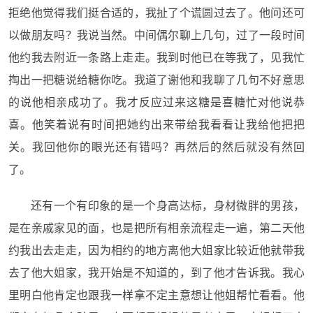
拒绝他觉得我们挺合适的，我扯了个谎圆过去了。他问还可
以做朋友吗？我说当然。中间偶尔聊上几句，过了一段时间
他约我去附近一条路上走走。我到时他已在等我了，见我忙
掏出一把糖说给糖你吃。我道了谢他和我聊了几句不好意思
的说他相亲成功了。我才反应过来这糖是喜糖忙对他说恭
喜。他笑着说有时间把她约出来带给我看看让我给他把把
关。我回他你的眼光还有错吗？再然后的然后就没有然回
了。
还有一个有印象的是一个身高达标，身材微胖的男孩，
是在亲戚家见的面，也是把所有相亲流程走一遍，第二天他
约我出去走走，因为相约的地方离他大姐家比较近他就带我
去了他大姐家，我开始是不知道的，到了他才告诉我。我心
里明白他肯定也跟我一样拿不定主意想让他姐帮忙看看。他