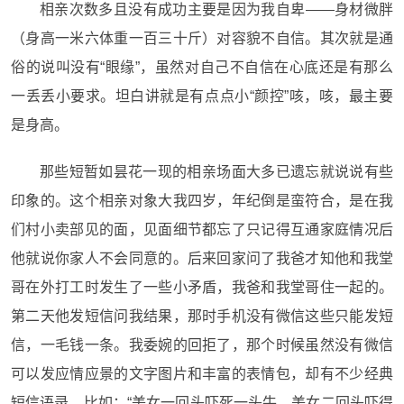
相亲次数多且没有成功主要是因为我自卑——身材微胖
（身高一米六体重一百三十斤）对容貌不自信。其次就是通
俗的说叫没有“眼缘”，虽然对自己不自信在心底还是有那么
一丢丢小要求。坦白讲就是有点点小“颜控”咳，咳，最主要
是身高。
那些短暂如昙花一现的相亲场面大多已遗忘就说说有些
印象的。这个相亲对象大我四岁，年纪倒是蛮符合，是在我
们村小卖部见的面，见面细节都忘了只记得互通家庭情况后
他就说你家人不会同意的。后来回家问了我爸才知他和我堂
哥在外打工时发生了一些小矛盾，我爸和我堂哥住一起的。
第二天他发短信问我结果，那时手机没有微信这些只能发短
信，一毛钱一条。我委婉的回拒了，那个时候虽然没有微信
可以发应情应景的文字图片和丰富的表情包，却有不少经典
短信语录，比如：“美女一回头吓死一头牛，美女二回头吓得