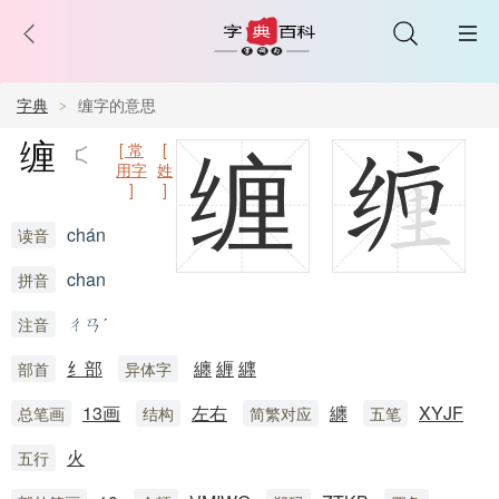
字典
缠字的意思
缠
[ 常
[
缠
用字
姓
]
]
chán
读音
chan
拼音
ㄔㄢˊ
注音
纟部
纏
緾
纒
部首
异体字
13画
左右
纏
XYJF
总笔画
结构
简繁对应
五笔
火
五行