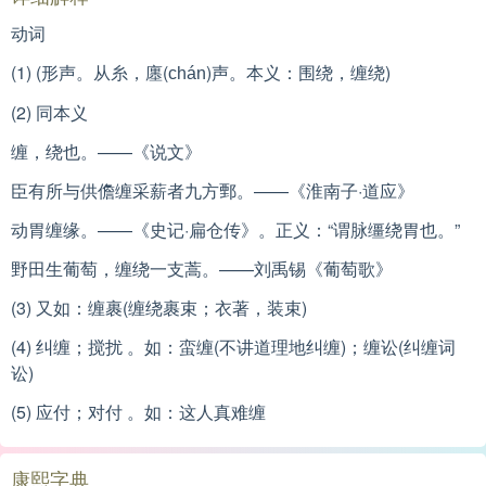
动词
(1) (形声。从糸，廛(
)声。本义：围绕，缠绕)
chán
(2) 同本义
缠，绕也。——《说文》
臣有所与供儋缠采薪者九方鄄。——《淮南子·道应》
动胃缠缘。——《史记·扁仓传》。正义：“谓脉缰绕胃也。”
野田生葡萄，缠绕一支蒿。——刘禹锡《葡萄歌》
(3) 又如：缠裹(缠绕裹束；衣著，装束)
(4) 纠缠；搅扰 。如：蛮缠(不讲道理地纠缠)；缠讼(纠缠词
讼)
(5) 应付；对付 。如：这人真难缠
康熙字典