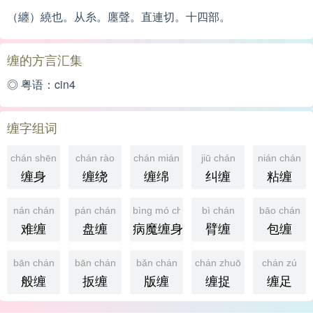
（纏）繞也。从糸。廛聲。直連切。十四部。
缠的方言汇集
◎ 粤语：cin4
缠字组词
chán shēn
chán rào
chán mián
jiū chán
nián chán
缠身
缠绕
缠绵
纠缠
粘缠
nán chán
pán chán
bìng mó chán shēn
bì chán
bāo chán
难缠
盘缠
病魔缠身
臂缠
包缠
bān chán
bān chán
bǎn chán
chán zhuō
chán zú
般缠
扳缠
版缠
缠捉
缠足