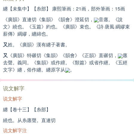
纏【未集中】【糸部】 康熙筆画：21画，部外筆画：15画
《廣韻》直連切《集韻》《韻會》澄延切，
音廛。《說
文》繞也。《玉篇》約也。《廣韻》束也。《詩·唐風·綢繆束
薪傳》綢繆，纏綿也。
又
姓。《廣韻》漢有纏子著書。
又
《廣韻》特碾切《集韻》《韻會》《正韻》直碾切，
廛
去聲。義同。《集韻》或作繵。《類篇》或省作緾。《五經
文字》纏，俗作纏。纏原字从
。
说文解字
说文解字
纏【卷十三】【糸部】
繞也。从糸廛聲。直連切
说文解字注