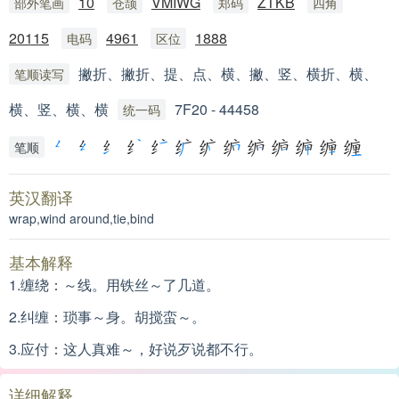
10
VMIWG
ZTKB
部外笔画
仓颉
郑码
四角
20115
4961
1888
电码
区位
撇折、撇折、提、点、横、撇、竖、横折、横、
笔顺读写
横、竖、横、横
7F20 - 44458
统一码
笔顺
英汉翻译
wrap,wind around,tie,bind
基本解释
1.缠绕：～线。用铁丝～了几道。
2.纠缠：琐事～身。胡搅蛮～。
3.应付：这人真难～，好说歹说都不行。
详细解释