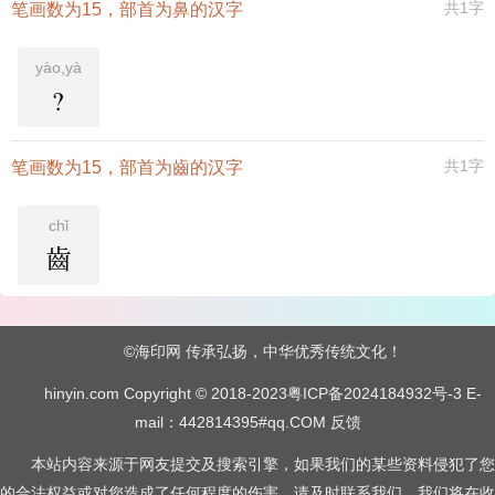
共1字
笔画数为15，部首为鼻的汉字
yào,yà
?
共1字
笔画数为15，部首为齒的汉字
chǐ
齒
©海印网 传承弘扬，中华优秀传统文化！
hinyin.com Copyright © 2018-2023
粤ICP备2024184932号-3
E-
mail：442814395#qq.COM
反馈
本站内容来源于网友提交及搜索引擎，如果我们的某些资料侵犯了您
的合法权益或对您造成了任何程度的伤害，请及时联系我们，我们将在收