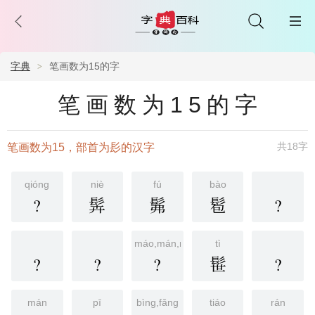
字典
笔画数为15的字
笔画数为15的字
共18字
笔画数为15，部首为髟的汉字
qióng
niè
fú
bào
?
䯵
髴
髱
?
máo,mán,mián
tì
?
?
?
髰
?
mán
pī
bìng,fǎng
tiáo
rán