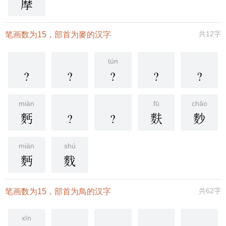
摩
共12字
笔画数为15，部首为麥的汉字
tún
?
?
?
?
?
miàn
fū
chǎo
麫
?
?
麩
麨
miàn
shú
麪
䴰
共62字
笔画数为15，部首为鳥的汉字
xīn