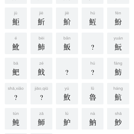
jù
jiè
jiè
hú
fén
鮔
䰺
魪
魱
魵
é
bèi
bǎn
yuán
魤
䰽
魬
?
魭
bā
zé
hú
fáng
䰾
䰹
?
?
魴
shā,xiǎo
jiāo,qiū
yú
lǔ
háng
?
?
䰻
魯
魧
tún
zā
lú
nà
shā
魨
魳
魲
魶
魦