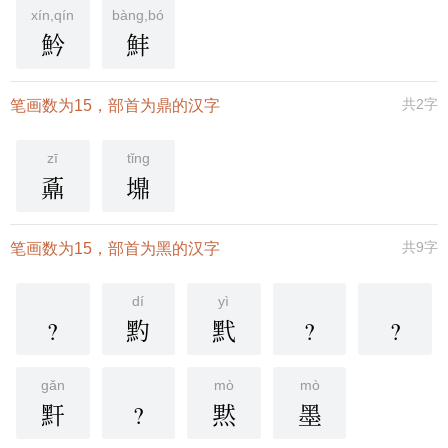
xín,qín
bàng,bó
䰼
䰷
共2字
笔画数为15，部首为鼎的汉字
zī
tǐng
鼒
䵺
共9字
笔画数为15，部首为黑的汉字
dí
yì
?
䵠
黓
?
?
gǎn
mò
mò
䵟
?
黙
墨