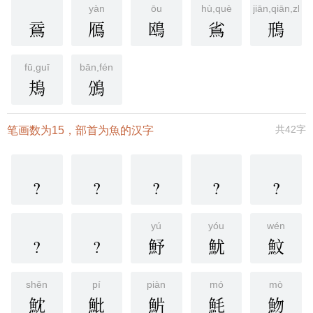
yàn
ōu
hù,què
jiān,qiān,zhā
䲶
鴈
鴎
䲵
鳽
fū,guī
bān,fén
鳺
鳻
共42字
笔画数为15，部首为魚的汉字
?
?
?
?
?
yú
yóu
wén
?
?
魣
魷
魰
shěn
pí
piàn
mó
mò
魫
魮
魸
魹
魩