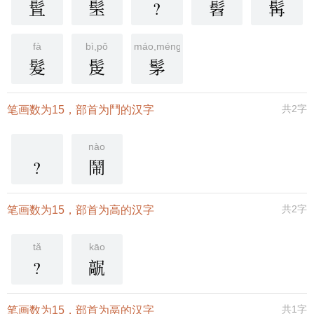
䯶
髬
?
髫
髯
fà
bì,pǒ
máo,méng
髮
髲
髳
共2字
笔画数为15，部首为鬥的汉字
nào
?
鬧
共2字
笔画数为15，部首为高的汉字
tǎ
kāo
?
髛
共1字
笔画数为15，部首为鬲的汉字