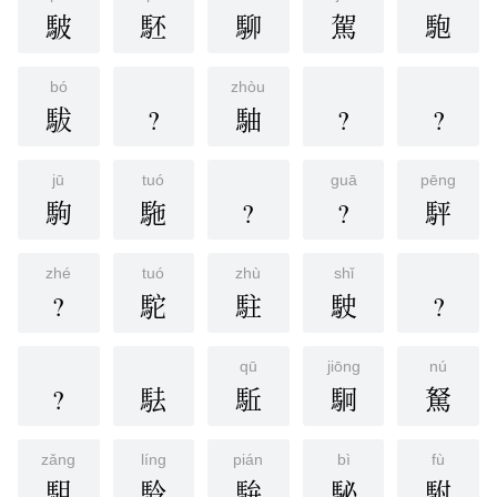
駊
駓
駠
駕
䮀
bó
zhòu
䮂
?
駎
?
?
jū
tuó
guā
pēng
駒
駞
?
?
駍
zhé
tuó
zhù
shǐ
?
駝
駐
駛
?
qū
jiōng
nú
?
䮃
駈
駉
駑
zǎng
líng
pián
bì
fù
駔
駖
䮁
駜
駙