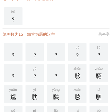
hú
?
共46字
笔画数为15，部首为馬的汉字
pǒ
liú
?
?
?
?
?
gé
zhěn
zhāo
?
?
?
駗
駋
yuān
yì
yǎng
xuán
sì
駌
䭿
駚
䮄
駟
pǒ
pī
liú
jià
bó