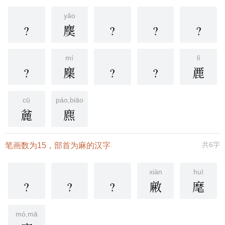
yǎo
?
䴠
?
?
?
mí
lì
?
䴢
?
?
䴡
cū
páo,biāo
麄
麃
共6字
笔画数为15，部首为麻的汉字
xiàn
huī
?
?
?
䵇
麾
mó,mā