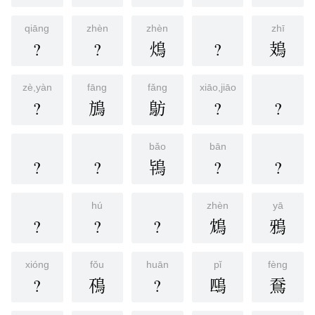
qiāng
zhèn
zhèn
zhī
?
?
䲴
?
鳷
zè,yàn
fāng
fǎng
xiāo,jiāo
?
鴋
䲱
?
?
bǎo
bān
?
?
鴇
?
?
hú
zhèn
yā
?
?
?
鴆
鴉
xióng
fǒu
huān
pǐ
fèng
?
鴀
?
鴄
鴌