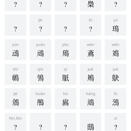
?
?
?
䲷
?
jiè
bí
yù
?
?
?
?
鳿
yùn
yuán
yāo
wén
wén
䲰
䲮
鴁
鴍
鳼
shī
qín
qí
jué
jué
鳾
鳹
䲬
鴂
鴃
jiè
huān
hù
háng
fú
䲸
鴅
鳸
䲳
鴔
fén,fēn
xì
?
?
?
䲭
?