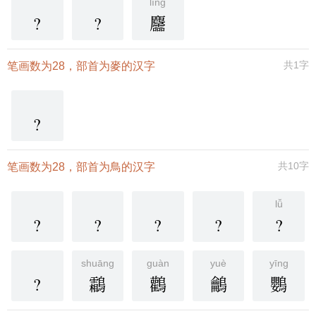
líng
?
?
麢
共1字
笔画数为28，部首为麥的汉字
?
共10字
笔画数为28，部首为鳥的汉字
lǚ
?
?
?
?
?
shuāng
guàn
yuè
yīng
?
鸘
鸛
鸙
鸚