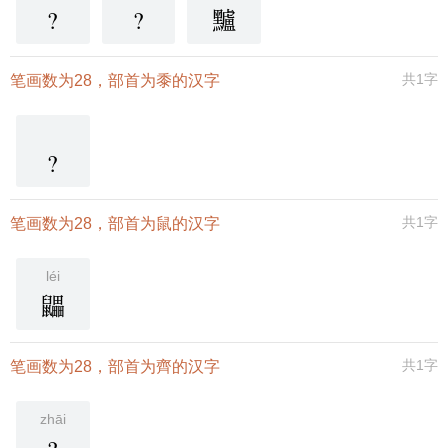
?
?
黸
共1字
笔画数为28，部首为黍的汉字
?
共1字
笔画数为28，部首为鼠的汉字
léi
鼺
共1字
笔画数为28，部首为齊的汉字
zhāi