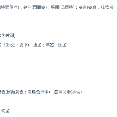
(镜面明净)；鉴洼(凹面镜)；鉴团(凸面镜)；鉴台(镜台，梳妆台)
验为教训)
鉴书(历史；史书)；通鉴；年鉴；图鉴
辨色(察颜观色；看脸色行事)；鉴事(明察事理)
；钧鉴