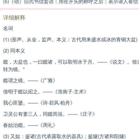
(5)（动）旧式书信套语；用在开头的称呼之后；表示请人看信
详细解释
名词
(1) (形声。从金，监声。本义：古代用来盛水或冰的青铜大盆)
(2) 同本义
鑑，大盆也，一曰鑑诸，可以取明水于月。——《说文》。徐
转为镜。”
鑑谓之镜。——《广雅》
借明于鑑以炤之。——《淮南子·主术》
我心匪鑒。——《诗·邶风·柏舟》
卫灵公有妻三人，同鑑而浴。——《庄子》
春始治鑑。——《周礼》
(3) 又如：鉴诸(古代承露取水的器具)；鉴燧(方诸和阳燧)