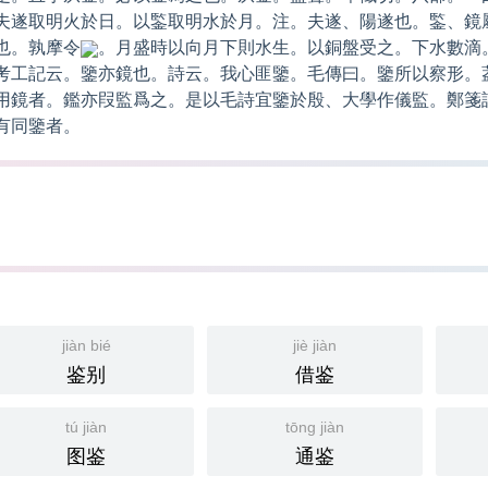
夫遂取明火於日。以鍳取明水於月。注。夫遂、陽遂也。鍳、鏡
也。孰摩令
。月盛時以向月下則水生。以銅盤受之。下水數滴
考工記云。鑒亦鏡也。詩云。我心匪鑒。毛傳曰。鑒所以察形。
用鏡者。鑑亦叚監爲之。是以毛詩宜鑒於殷、大學作儀監。鄭箋
有同鑒者。
jiàn bié
jiè jiàn
鉴别
借鉴
tú jiàn
tōng jiàn
图鉴
通鉴