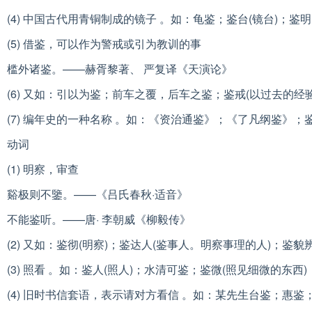
(4) 中国古代用青铜制成的镜子 。如：龟鉴；鉴台(镜台)；鉴明
(5) 借鉴，可以作为警戒或引为教训的事
槛外诸鉴。——赫胥黎著、 严复译《天演论》
(6) 又如：引以为鉴；前车之覆，后车之鉴；鉴戒(以过去的经
(7) 编年史的一种名称 。如：《资治通鉴》；《了凡纲鉴》；
动词
(1) 明察，审查
谿极则不鑒。——《吕氏春秋·适音》
不能鉴听。——唐· 李朝威《柳毅传》
(2) 又如：鉴彻(明察)；鉴达人(鉴事人。明察事理的人)；鉴貌
(3) 照看 。如：鉴人(照人)；水清可鉴；鉴微(照见细微的东西)
(4) 旧时书信套语，表示请对方看信 。如：某先生台鉴；惠鉴