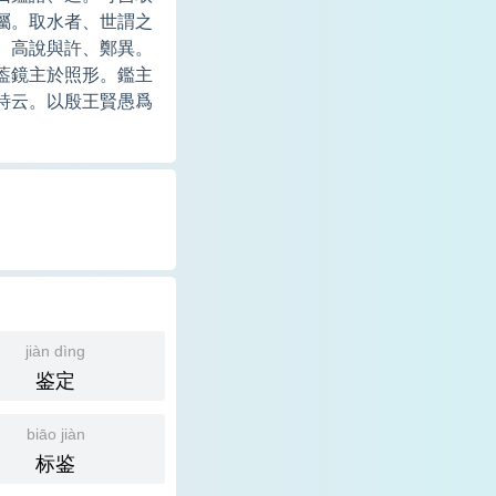
屬。取水者、世謂之
。高說與許、鄭異。
葢鏡主於照形。鑑主
詩云。以殷王賢愚爲
jiàn dìng
鉴定
biāo jiàn
标鉴