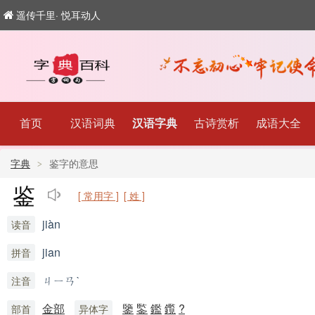
遥传千里· 悦耳动人
首页
汉语词典
汉语字典
古诗赏析
成语大全
字典
鉴字的意思
鉴
[ 常用字 ]
[ 姓 ]
jiàn
读音
jian
拼音
ㄐㄧㄢˋ
注音
金部
鑒
鍳
鑑
鑬
?
部首
异体字