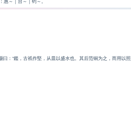
：
惠～｜台～｜钧～。
灏曰：“鑑，古祇作堅，从皿以盛水也。其后范铜为之，而用以