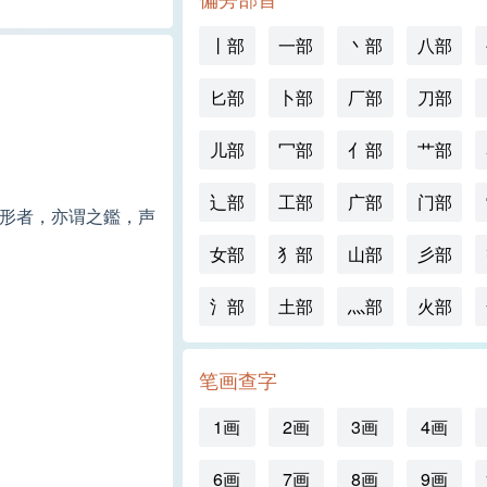
丨部
一部
丶部
八部
匕部
卜部
厂部
刀部
儿部
冖部
亻部
艹部
辶部
工部
广部
门部
照形者，亦谓之鑑，声
女部
犭部
山部
彡部
氵部
土部
灬部
火部
笔画查字
1画
2画
3画
4画
6画
7画
8画
9画