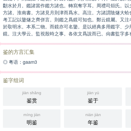
朙水於月。鑑諸當作鑑方諸也。轉寫奪字耳。周禮司烜氏。以
方諸。淮南書。方諸見月則津而爲水。高注。方諸謂陰燧大蛤
考工記以鑒燧之齊併言。則鑑之爲鏡可知也。鄭云鏡屬。又注
於取明水。本系二物。而鏡亦可名鑒。是以經典多用鑑字、少
鏡。注大學云。監視殷時之事。各依文爲說而已。尙書監字多
鉴的方言汇集
◎ 粤语：gaam3
鉴字组词
jiàn shǎng
jiàn yú
鉴赏
鉴于
míng jiàn
nián jiàn
明鉴
年鉴