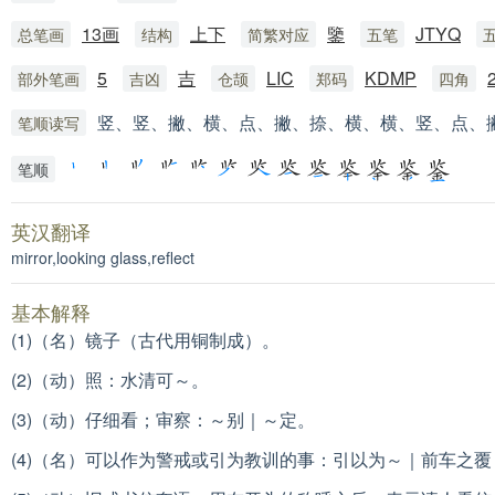
13画
上下
鑒
JTYQ
总笔画
结构
简繁对应
五笔
5
吉
LIC
KDMP
部外笔画
吉凶
仓颉
郑码
四角
竖、竖、撇、横、点、撇、捺、横、横、竖、点、
笔顺读写
笔顺
英汉翻译
mirror,looking glass,reflect
基本解释
(1)（名）镜子（古代用铜制成）。
(2)（动）照：
水清可～。
(3)（动）仔细看；审察：
～别｜～定。
(4)（名）可以作为警戒或引为教训的事：
引以为～｜前车之覆