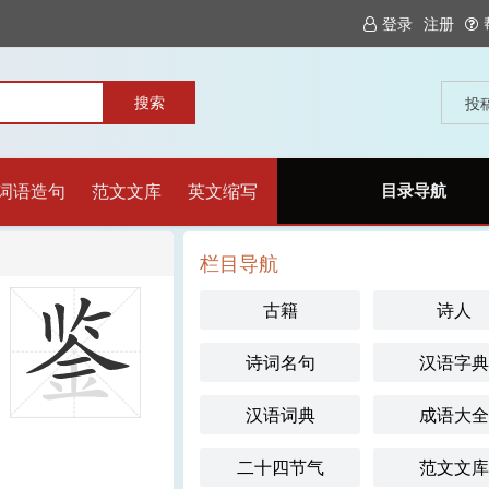
登录
注册
投
词语造句
范文文库
英文缩写
目录导航
栏目导航
古籍
诗人
诗词名句
汉语字典
汉语词典
成语大全
二十四节气
范文文库