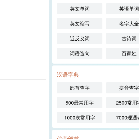
英文单词
英语单词
英文缩写
名字大全
近反义词
古诗词
词语造句
百家姓
汉语字典
部首查字
拼音查字
500最常用字
2500常用
1000次常用字
7000现通
偏旁部首