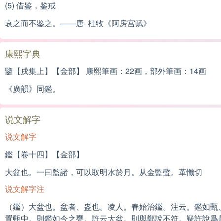
(5) 借鉴，鉴戒
哀之而不鉴之。——唐· 杜牧《阿房宫赋》
康熙字典
鑒【戌集上】【金部】 康熙筆画：22画，部外筆画：14画
《廣韻》同鑑。
说文解字
说文解字
鑑【卷十四】【金部】
大盆也。一曰監諸，可以取明水於月。从金監聲。革懺切
说文解字注
（鑑）大盆也。盆者、盎也。凌人。春始治鑑。注云。鑑如甀
置甀中。則鑑如今之甕。許云大盆。則與鄭說不符。疑許說爲