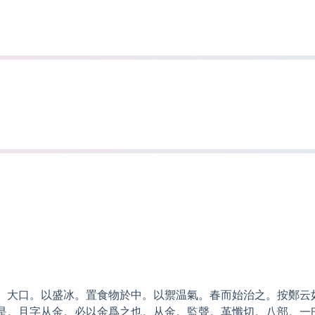
、大口。以盛冰。置食物於中。以禦温氣。春而始治之。按鄭云
是。且字从金。必以金爲之也。从金。監聲。革懺切。八部。一