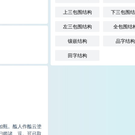
上三包围结构
下三包围结
左三包围结构
全包围结
镶嵌结构
品字结构
田字结构
如甀。醢人作醢云塗
曰鑑諸、逗。可㠯取