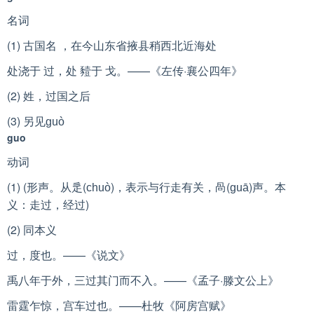
名词
(1) 古国名 ，在今山东省掖县稍西北近海处
处浇于 过，处 豷于 戈。——《左传·襄公四年》
(2) 姓，过国之后
(3) 另见
guò
guo
动词
(1) (形声。从辵(
)，表示与行走有关，咼(
)声。本
chuò
guā
义：走过，经过)
(2) 同本义
过，度也。——《说文》
禹八年于外，三过其门而不入。——《孟子·滕文公上》
雷霆乍惊，宫车过也。——杜牧《阿房宫赋》