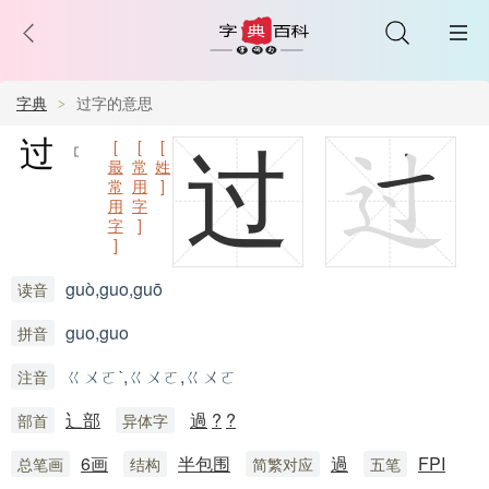
字典
过字的意思
过
[
[
[
过
最
常
姓
常
用
]
用
字
字
]
]
guò,guo,guō
读音
guo,guo
拼音
ㄍㄨㄛˋ,ㄍㄨㄛ,ㄍㄨㄛ
注音
辶部
過
?
?
部首
异体字
6画
半包围
過
FPI
总笔画
结构
简繁对应
五笔