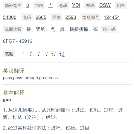
3
吉
YDI
DSW
部外笔画
吉凶
仓颉
郑码
四角
34300
6665
2593
124454
电码
区位
笔顺编号
横、竖钩、点、点、横折折撇、捺
笔顺读写
统一码
8FC7 - 45916
笔顺
英汉翻译
pass,pass through,go across
基本解释
guò
1. 从这儿到那儿，从此时到彼时：过江。过账。过程。过
渡。过从（交往）。经过。
2. 经过某种处理方法：过秤。过磅。过目。