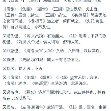
《廣韻》《集韻》《韻會》《正韻》
古臥切，戈去聲。
《玉篇》度也，越也。《正韻》超也。《易·繫辭》範圍天地
之化而不過。《禮·檀弓》過之者，俯而就之。《史記·贾生
傳》自以爲過之，今不及也。
又
過失也。《書·大禹謨》宥過無大。《註》過者，不識而誤
犯也。《前漢·文帝紀》俱去細過，偕歸大道。
又
罪愆也。《周禮·天官·大宰》八柄，八曰誅，以馭其過。
又
責也。《史記·項羽紀》聞大王有意督過之。
又
卦名。易大過，小過。
又
《廣韻》《集韻》《韻會》《正韻》
古禾切，音戈。
《廣韻》經也。《書·禹貢》東過洛汭，北過洚水。
又
過所也。《釋名》過所至關津以示也。或曰傳轉也，轉移
所在，識以爲信。
又
國名。《左傳·襄四年》處澆于過。《註》過，國名。東萊