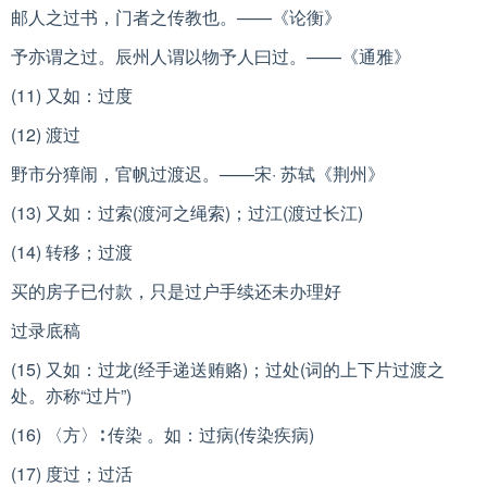
邮人之过书，门者之传教也。——《论衡》
予亦谓之过。辰州人谓以物予人曰过。——《通雅》
(11) 又如：过度
(12) 渡过
野市分獐闹，官帆过渡迟。——宋· 苏轼《荆州》
(13) 又如：过索(渡河之绳索)；过江(渡过长江)
(14) 转移；过渡
买的房子已付款，只是过户手续还未办理好
过录底稿
(15) 又如：过龙(经手递送贿赂)；过处(词的上下片过渡之
处。亦称“过片”)
(16) 〈方〉∶ 传染 。如：过病(传染疾病)
(17) 度过；过活