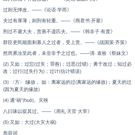
过则无惮改。——《论语·学而》
夫过有厚薄，则刑有轻重。——《商君书·开塞》
刑过不避大夫，赏善不遗匹夫。——《韩非子·有度》
群臣吏民能面刺寡人之过者，受上赏。——《战国策·齐策》
然而累汝至此者，未尝非予之过也。——清· 袁枚《祭妹文》
(2) 又如：过愆(过失；罪咎)；过恶(过错)；勇于改过；知过必
改；过行(过失行为)；过计(估计错误)
(3) 〈方〉∶缘故 。如：离家远的过(离家远的缘故)；夏天的过
(因为夏天的缘故)
(4) 通“祸”(
)。灾殃
huò
八曰诛以驭其过。——《周礼·天官·大宰》
(5) 又如：大过(大灾大祸)
形容词