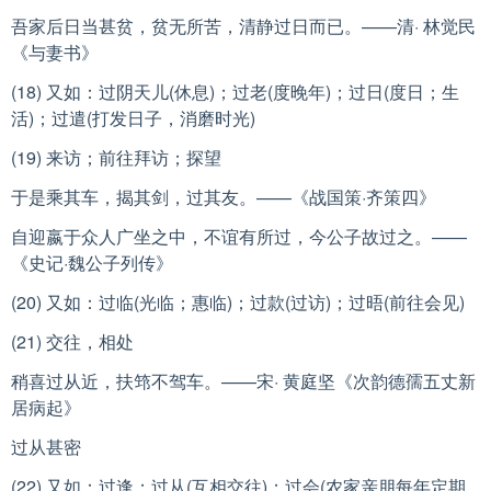
吾家后日当甚贫，贫无所苦，清静过日而已。——清· 林觉民
《与妻书》
(18) 又如：过阴天儿(休息)；过老(度晚年)；过日(度日；生
活)；过遣(打发日子，消磨时光)
(19) 来访；前往拜访；探望
于是乘其车，揭其剑，过其友。——《战国策·齐策四》
自迎嬴于众人广坐之中，不谊有所过，今公子故过之。——
《史记·魏公子列传》
(20) 又如：过临(光临；惠临)；过款(过访)；过晤(前往会见)
(21) 交往，相处
稍喜过从近，扶筇不驾车。——宋· 黄庭坚《次韵德孺五丈新
居病起》
过从甚密
(22) 又如：过逢；过从(互相交往)；过会(农家亲朋每年定期