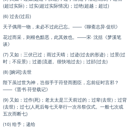
(超过实际)；过实(超过实际情况)；过绝(超越；超过)
(6) 过去(过后)
天子偶用一物，未必不过此已忘。——《聊斋志异·促织》
花过而采，则根色黯恶，此其效也。——宋· 沈括《梦溪笔
谈》
(7) 又如：三伏已过；雨过天晴；过迹(过去的形迹)；过景(过
时；不应景)；过逝(流逝。很快地过去)；过郤(过去)
(8) [婉词]:去世
陛下虽过世为神，岂假手于苻登而图臣，忘前征时言邪？
——《晋书·苻登载记》
(9) 又如：过作(死)；老太太是三天前过的；过辈(去世)；过背
(去世)；过七(人死后每七天举行一次吊祭仪式。一般七次或
五次而断七)
(10) 给予；递给