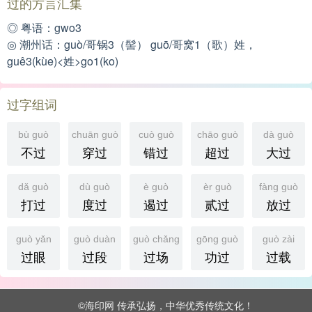
过的方言汇集
◎ 粤语：gwo3
◎ 潮州话：guò/哥锅3（髻） guō/哥窝1（歌）姓，
guê3(kùe)<姓>go1(ko)
过字组词
bù guò
chuān guò
cuò guò
chāo guò
dà guò
不过
穿过
错过
超过
大过
dǎ guò
dù guò
è guò
èr guò
fàng guò
打过
度过
遏过
贰过
放过
guò yǎn
guò duàn
guò chǎng
gōng guò
guò zài
过眼
过段
过场
功过
过载
©海印网 传承弘扬，中华优秀传统文化！