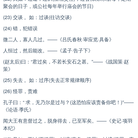
聚会的日子，或公社每年举行庙会的节日)
(23) 交谈 。如：过谈(往访交谈)
(24) 错，犯错误
微二人，寡人几过。——《吕氏春秋·审应览·具备》
人恒过，然后能改。——《孟子·告子下》
(赵太后)曰：“君过矣，不若长安石之甚。”——《战国策·赵
策》
(25) 失去 。如：过序(失去正常规律顺序)
(26) 怪罪，责难
孔子曰：“ 求，无乃尔是过与？(这恐怕应该责备你吧！)”——
《论语·季氏》
闻大王有意督过之，脱身得去，已至军矣。——《史记·项羽
本纪》