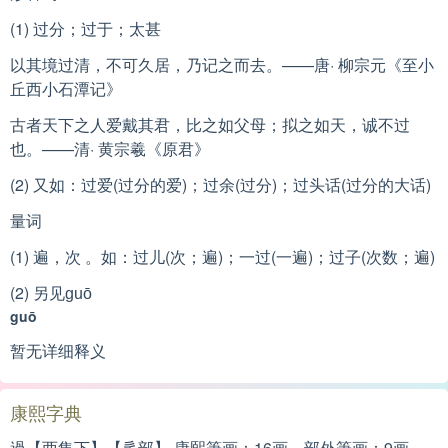
(1) 过分；过于；太甚
以其境过清，不可久居，乃记之而去。——唐· 柳宗元《至小
丘西小石潭记》
古者天下之人爱戴其君，比之如父母；拟之如天，诚不过
也。——清· 黄宗羲《原君》
(2) 又如：过爱(过分的爱)；过余(过分)；过头话(过分的大话)
量词
(1) 遍，次 。如：过儿(次；遍)；一过(一遍)；过子(次数；遍)
(2) 另见
guō
guō
暂无详细释义
康熙字典
過【酉集下】【辵部】 康熙筆画：16画，部外筆画：9画