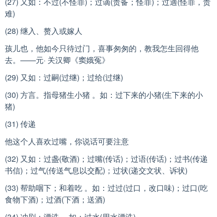
(27) 又如：不过(不怪罪)；过谪(责备；怪罪)；过適(怪罪，责
难)
(28) 继入、赘入或嫁人
孩儿也，他如今只待过门，喜事匆匆的，教我怎生回得他
去。——元· 关汉卿《窦娥冤》
(29) 又如：过嗣(过继)；过给(过继)
(30) 方言。指母猪生小猪 。如：过下来的小猪(生下来的小
猪)
(31) 传递
他这个人喜欢过嘴，你说话可要注意
(32) 又如：过盏(敬酒)；过嘴(传话)；过语(传话)；过书(传递
书信)；过气(传送气息以交配)；过状(递交文状、诉状)
(33) 帮助咽下；和着吃 。如：过过(过口，改口味)；过口(吃
食物下酒)；过酒(下酒；送酒)
(34) 冲刷；漂洗 。如：过水(用水漂洗)