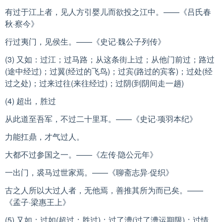
有过于江上者，见人方引婴儿而欲投之江中。——《吕氏春
秋·察今》
行过夷门，见侯生。——《史记·魏公子列传》
(3) 又如：过江；过马路；从这条街上过；从他门前过；路过
(途中经过)；过翼(经过的飞鸟)；过宾(路过的宾客)；过处(经
过之处)；过来过往(来往经过)；过阴(到阴间走一趟)
(4) 超出，胜过
从此道至吾军，不过二十里耳。——《史记·项羽本纪》
力能扛鼎，才气过人。
大都不过参国之一。——《左传·隐公元年》
一出门，裘马过世家焉。——《聊斋志异·促织》
古之人所以大过人者，无他焉，善推其所为而已矣。——
《孟子·梁惠王上》
(5) 又如：过如(超过；胜过)；过了漕(过了漕运期限)；过情