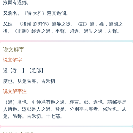
掖縣有過鄕。
又
㵎名。《詩·大雅》溯其過㵎。
又
姓。《後漢·劉陶傳》過晏之徒。《註》過，姓，過國之
後。《正韻》經過之過，平聲。超過、過失之過，去聲。
说文解字
说文解字
過【卷二】【辵部】
度也。从辵咼聲。古禾切
说文解字注
（過）度也。引伸爲有過之過。釋言。郵、過也。謂郵亭是
人所過。愆郵是人之過。皆是。分別平去聲者、俗說也。从
辵。咼聲。古禾切。十七部。