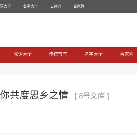
语大全
名字大全
古诗词
百家姓
成语大全
传统节气
名字大全
百家姓
你共度思乡之情
[ 8号文库 ]