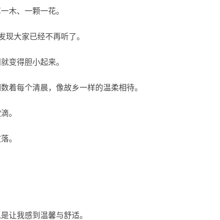
草一木、一颗一花。
，发现大家已经不再听了。
间就变得胆小起来。
细数着每个清晨，像故乡一样的温柔相待。
欲滴。
散落。
总是让我感到温馨与舒适。