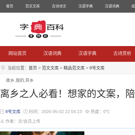
首页
范文文库
古诗诗文
汉语字典
汉语词典
成
网站首页
汉语词典
汉语字典
古诗赏析
当前位置：
首页
>
范文文库
>
精品范文库
>
8号文库
故乡,我的,异乡
离乡之人必看！想家的文案，陪
8号文库
时间：2026-06-02 22:04:23
热度：0℃
作者：文/会员上传