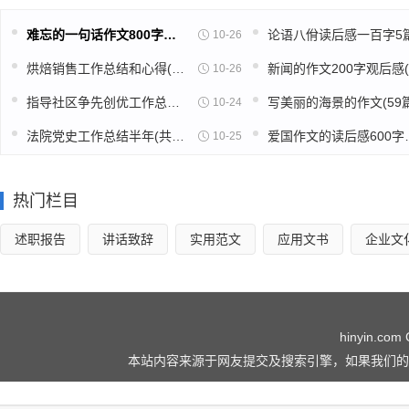
难忘的一句话作文800字高中(推荐39篇)
10-26
烘焙销售工作总结和心得(精选39篇)
10-26
指导社区争先创优工作总结(精选49篇)
写美丽的海景的作文(59篇
10-24
法院党史工作总结半年(共16篇)
爱国作文的读
10-25
热门栏目
述职报告
讲话致辞
实用范文
应用文书
企业文
hinyin.com 
本站内容来源于网友提交及搜索引擎，如果我们的