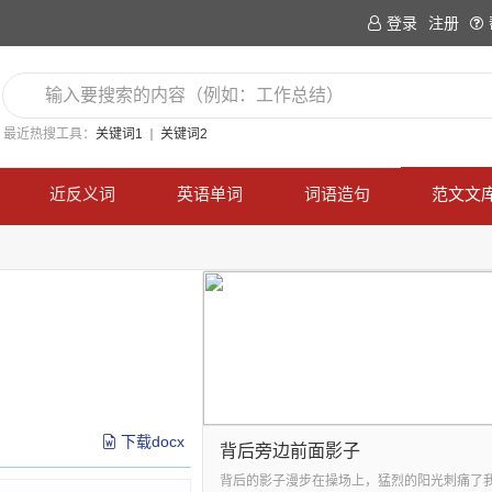
登录
注册
最近热搜工具：
关键词1
关键词2
近反义词
英语单词
词语造句
范文文
下载docx
背后旁边前面影子
背后的影子漫步在操场上，猛烈的阳光刺痛了