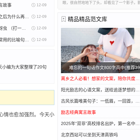
眼，很自然地地下了头，却看见了一个影子。
言故事
12-09
的脚的后方，我走一步，他追随着一步。我摇
也摇摇头。渐渐地，我好害怕。我看见这影子
地铁末班车之后为什么再发一辆空车
12-09
精品精品范文库
膀，背有点儿弯，头老是低着。一种恐怖的感
近、
都前去消灭蚜虫 （打一字）
12-09
小学生写作常用的比喻句大全，每天读一读，作文不用愁
12-09
小编为大家整理了20句
难忘的一句话作文800字高中(推荐39
离乡之人必看！想家的文案，陪你共度思乡之情
阳光励志的心语文案，送给追逐梦想的自己
古风长篇唯美句子：一低眉，一回首，一帘幽梦
励志经典寓言故事
心情也愈加强烈。今天小
2025年“双非”高校排名出炉，第一名中国社会科学院大学
北京西站可以坐到天津高铁吗