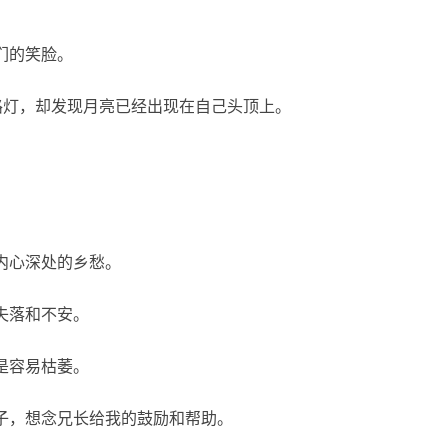
们的笑脸。
看路灯，却发现月亮已经出现在自己头顶上。
内心深处的乡愁。
失落和不安。
是容易枯萎。
日子，想念兄长给我的鼓励和帮助。