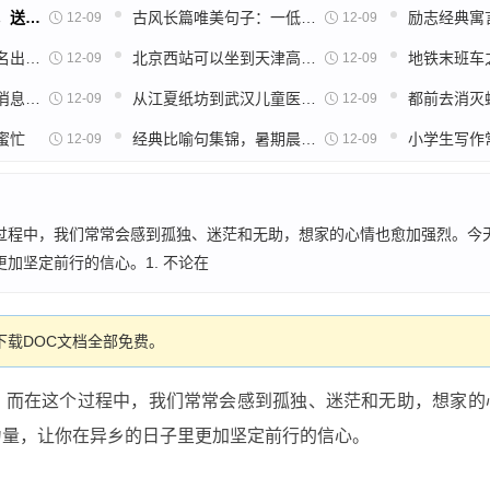
阳光励志的心语文案，送给追逐梦想的自己
古风长篇唯美句子：一低眉，一回首，一帘幽梦
励志经典寓
12-09
12-09
2025年“双非”高校排名出炉，第一名中国社会科学院大学
北京西站可以坐到天津高铁吗
12-09
12-09
西安地铁十号线最新消息哪里看呀
从江夏纸坊到武汉儿童医院怎么坐地铁（武汉纸坊地铁）
12-09
12-09
蜜忙
经典比喻句集锦，暑期晨读摘抄，快为孩子收藏
12-09
12-09
过程中，我们常常会感到孤独、迷茫和无助，想家的心情也愈加强烈。今天
加坚定前行的信心。1. 不论在
载DOC文档全部免费。
。而在这个过程中，我们常常会感到孤独、迷茫和无助，想家的
力量，让你在异乡的日子里更加坚定前行的信心。