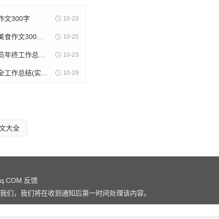
文300字
10-23
美食苏州的美食作文300字(精选8篇)
10-25
木片采购人员年终工作总结(11篇)
10-23
射击训练安全工作总结(实用13篇)
10-29
文大全
qq.COM
反馈
我们，我们将在收到通知后第一时间处理该内容。