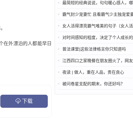
最简短的经典说说，句句暖心感人，哪一句戳中你的
霸气封少宠妻忙 且看霸气少主独宠爱
女人活得漂亮霸气唯美的句子（女人活出自己的高傲
醉。
对时间感知的程度，决定了个人成长的
个在外漂泊的人都能早日
普法课堂|这些法律格言你只知道吗
江西四口之家晚餐在朋友圈火了，网友：过自己的生活，拒
夜读 | 做人，重在人品，贵在良心
被问卷星支配的期末，你还好吗？
下载