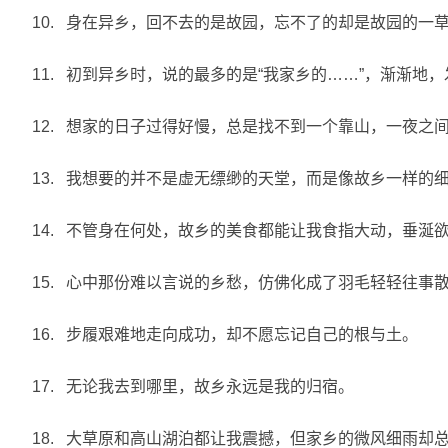
10. 身在异乡，回不去的是故园，忘不了的却是故园的一
11. 初到异乡时，说的最多的是“我家乡的……”，渐渐地
12. 想家的日子过得好慢，总是找不到一个靠山，一夜之
13. 我想要的并不是虚无缥缈的天堂，而是像故乡一样的
14. 不管身在何处，故乡的美食都能让我食指大动，垂涎
15. 心中那份难以言说的乡愁，仿佛化成了羽毛轻轻往事
16. 步履艰难地走向成功，却不愿忘记自己的根与土。
17. 无论我去到哪里，故乡永远是我的归宿。
18. 大草原和高山湖泊都让我震撼，但家乡的微风细雨却