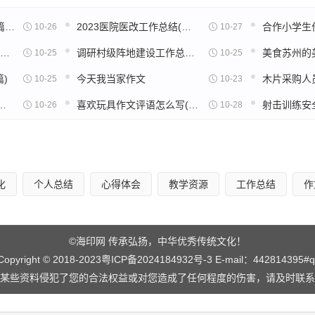
论语八佾读后感一百字5篇范文
2023医院医改工作总结(通用18篇)
合作小学生作
10-26
10-27
新闻的作文200字观后感(通用32篇)
调研村级阵地建设工作总结(实用22篇)
10-25
10-25
)
今天我当家作文
10-25
10-23
后感600字高中五篇范文
喜欢玩具作文评语怎么写(32篇)
10-26
10-28
化
个人总结
心得体会
教学资源
工作总结
作
©海印网 传承弘扬，中华优秀传统文化！
Copyright © 2018-2023
粤ICP备2024184932号-3
E-mail：442814395#
某些资料侵犯了您的合法权益或对您造成了任何程度的伤害，请及时联系