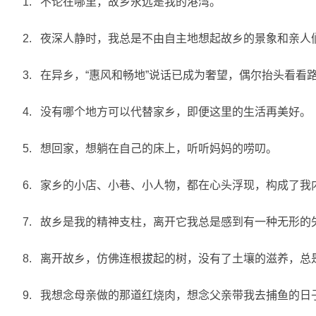
1. 不论在哪里，故乡永远是我的港湾。
2. 夜深人静时，我总是不由自主地想起故乡的景象和亲人
3. 在异乡，“惠风和畅地”说话已成为奢望，偶尔抬头看
4. 没有哪个地方可以代替家乡，即便这里的生活再美好。
5. 想回家，想躺在自己的床上，听听妈妈的唠叨。
6. 家乡的小店、小巷、小人物，都在心头浮现，构成了我
7. 故乡是我的精神支柱，离开它我总是感到有一种无形的
8. 离开故乡，仿佛连根拔起的树，没有了土壤的滋养，总
9. 我想念母亲做的那道红烧肉，想念父亲带我去捕鱼的