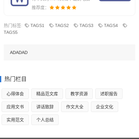
No.5
推荐度：
罗恩的爸爸韦斯莱先生是个温和可亲的人，他教育孩子
热门标签:
TAGS1
TAGS2
TAGS3
TAGS4
不要相信那本看似会思考的日记本，事实证明日记本的确是
TAGS5
邪物：“如果你没有看清它的脑子藏在什么地方，就永远不要
相信自己会思考的东西。”
ADADAD
No.4
热门栏目
纳威本来是一个又笨又结巴的小男孩，可他与生的善良
勇敢让他渐渐成为哈利最重要的“战友”。最后一战中，是他
心得体会
精品范文库
教学资源
述职报告
对哈利说：“别担心，哈利，我们会一直战斗下去。”
应用文书
讲话致辞
作文大全
企业文化
No.3
实用范文
个人总结
作为全校学习最好的学生，赫敏聪明过人，而且无比用