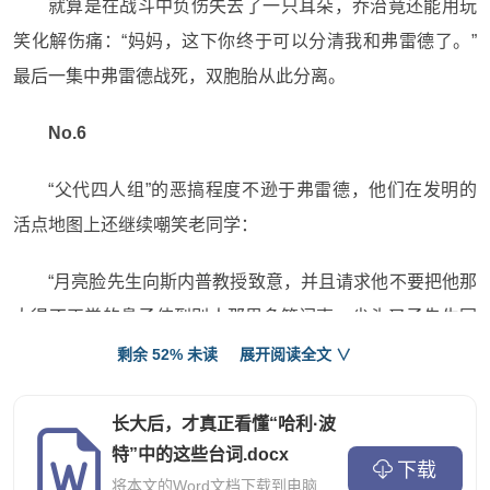
就算是在战斗中负伤失去了一只耳朵，乔治竟还能用玩
笑化解伤痛：“妈妈，这下你终于可以分清我和弗雷德了。”
最后一集中弗雷德战死，双胞胎从此分离。
No.6
“父代四人组”的恶搞程度不逊于弗雷德，他们在发明的
活点地图上还继续嘲笑老同学：
“月亮脸先生向斯内普教授致意，并且请求他不要把他那
大得不正常的鼻子伸到别人那里多管闲事。尖头叉子先生同
意月亮脸先生的话，还愿意加上一句，斯内普教授是丑陋的
剩余 52% 未读
展开阅读全文 ∨
笨蛋……”
长大后，才真正看懂“哈利·波
唉，可怜的教授。
特”中的这些台词.docx
下载
将本文的Word文档下载到电脑