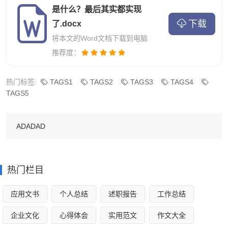
但她觉得自己需要在
随时可能
到来的风暴中保护自己。在她
是什么？最后其实都实现
入
学
的第五年，她才真正
意识到这个问题，并决心
为此奋
下载
了.docx
斗。
将本文的Word文档下载到电脑
推荐度：
加入邓布利多军对这个角色来说是
很
大的
转折
，
她
在对
抗食死徒的战斗中展示了她的能力，取得了明显的进步，而
热门标签:
TAGS1
TAGS2
TAGS3
TAGS4
TAGS5
且在《死亡圣器》的整个事件过程中，她证明了自己已经可
以轻松应对战斗。
ADADAD
打败伏地魔
热门栏目
赫敏刚到霍格沃茨时，黑魔法和伏地魔
对于她
还只是遥
远的过去。当她了解到更多关于哈利的生活
，以及
威胁
进一
应用文书
个人总结
述职报告
工作总结
步
临近
时，她
才
开始理解即将到来的黑暗，并
梦想
要
打败伏
企业文化
心得体会
实用范文
作文大全
地魔
。