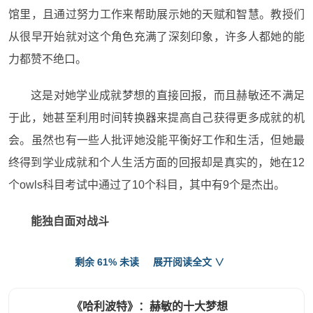
馆里，
且通过
努力工作来帮助
展示
她的天赋和智慧。教授们
从很早
开始就对这个角色
充满了
深刻
印象，许多人都她的能
力
都赞不绝口
。
这是对
她学业成就
梦想的直接回报，
而且
赫敏
还不满足
于此
，
她
甚至利用时间转换器来提高自己
获得更多成就
的
机
会
。虽然
也
有一些人批评
她
没能平衡好工作和生活，但
她
最
终得到
学业成就和个人生活方面的
回报
却是真实的
，她在
12
个owl
s
科目
考试中
通过
了10个
科目
，其中有
9
个
是杰出
。
能独自
面对
战斗
剩余 61% 未读
展开阅读全文 ∨
赫敏
尽管在学术上很有天赋，但在战斗中
能独立面对也
是她的雄心壮志。决斗和进攻魔法并不是她最擅长的领域，
《哈利波特》：赫敏的十大梦想