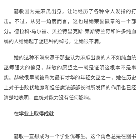
赫敏因为是麻瓜出身，
让她
经历了各种令人发指的
打
击
。
不过，从另一角度而言，
这
也
是她荣誉徽章
的一个部
分。
德拉科·马尔福、贝拉特里克斯·莱斯特兰奇和许多纯血
统的人给她起
了
泥巴种的绰号
，
让她很
不满
。
她的
这种不满来
源于
那些认为
麻瓜出身的人不如
纯血统
巫师强大的
偏见
，
赫敏的愿望之一就是证明
这根本不是事
实。
赫敏
很早就被
称
为最有才华的年轻女巫之一，她在历史
上
对于
击败伏地魔和担任魔法部部长时所发挥的作用
也已经
清楚地表明，血统对能力没有任何影响。
在
学
业
上取得成就
赫敏一直想成为一个学业优等生。这个角色总是在图书