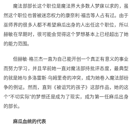
魔法部部长这个职位是魔法界大多数人梦寐以求的，
虽
然这个职位也曾被迷恋权力的
康奈利·福吉等人
占有过
。
由于
巫师界的
很多人都
不希望麻瓜出身的人
出任这个职位
，
所以
赫敏
在早期时，很
可能会觉得这个
梦想
基本上已经
超出了她
的能力范围。
但
赫敏·格兰杰
一直
为自己能开创一个真正有意义的事业
而
努力学习，
并且早前
她一直对魔法部持批评态度，
最典型
的就是
她与多洛雷斯·乌姆里奇的冲突
，
成为她卷入
魔法部纷
争
的例证。然而，直到《被诅咒的孩子》这部
作品
，
她的
这
个
“不切实际”的梦想还是
成为
了
现实
，成为第一任麻瓜出身
的部长
。
麻瓜血统
的
代表