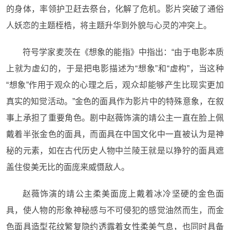
的身体，率领护卫赶去祭台，化解了危机。影片突破了通俗
人妖恋的主题桎梏，将主题升华到外貌与心灵的冲突上。
符号学家麦茨在《想象的能指》中指出：“由于电影本质
上就为虚幻的，于是把电影描述为“想象”和“虚构”，当这种
“想象”作用于观众的心理之后，观众却能够产生比现实更加
真实的知觉活动。”金色的面具作为影片中的特殊意象，在叙
事上承担了重要角色。剧中赵薇饰演的靖公主一直在脸上佩
戴着半张金色的面具，而面具在中国文化中一直被认为是神
秘的元素，如在古代历史人物中兰陵王就是以狰狞的面具遮
盖住俊美无比的面庞来威慑敌人。
赵薇饰演的靖公主柔美面庞上戴着冰冷坚硬的金色面
具，使人物的形象神秘感与不可侵犯的感觉油然而生，而金
色面具造型花纹繁复隐约透露着女性柔美气息，也同时具备