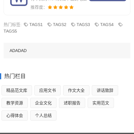
添了不少凛冽成熟的味道，霍心全程都是穿着将军铠甲，一
推荐度：
身硬骨誓死保卫靖公主的心也是昭然若揭，剧中还有一处细
热门标签:
TAGS1
TAGS2
TAGS3
TAGS4
节元素就是霍心两次用布条蒙住了眼睛，第一次是年少时在
TAGS5
白雪皑皑的森林里与靖公主赏雪嬉戏，这里的布条是白色
的，而在第二次是因为他向换了皮囊的靖公主表明自己的内
ADADAD
心，用剑划伤自己的双眼时候，用的布条则是黑色的，而在
整个剧的尾声，霍心与靖公主在草原上骑马，此时的布条则
又是白色的，就这一个人物的不同情景的不同造型设置都是
热门栏目
具有视觉造型效果的。
精品范文库
应用文书
作文大全
讲话致辞
白色始终代表着年少纯洁，而黑色则是阴郁伤疤，阴霾
教学资源
企业文化
述职报告
实用范文
的象征。结尾在最后是一个圆满的结局，霍心与靖公主的造
心得体会
个人总结
型以全白色为主，这样的视觉效果也会给观众带来视觉上的
变化及心理情感的变化。