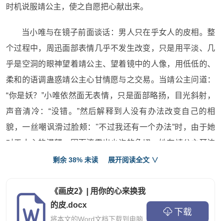
时机说服靖公主，使之自愿把心献出来。
当小唯与在镜子前面谈话：男人只在乎女人的皮相。整
个过程中，周迅面部表情几乎不发生改变，只是用平淡、几
乎是空洞的眼神望着靖公主、望着镜中的人像，用低低的、
柔和的语调蛊惑靖公主心甘情愿与之交易。当靖公主问道：
“你是妖？”小唯依然面无表情，只是面部略扬，目光斜射，
声音清冷：“没错。”然后解释到人没有办法改变自己的相
貌，一丝嘲讽滑过脸颊："不过我还有一个办法”时，由于她
对于人心的渴望，因而流露出少许的急切。她在靖公主耳边
细语，为整个场景抹上一层梦幻迷离的味道。
剩余 38% 未读
展开阅读全文 ∨
陈坤所饰演的霍心，颠覆了以往脸谱化的形象，以硬汉
《画皮2》| 用你的心来换我
将军的身份出现在大荧幕上。作为一个情感内敛的将军，他
的皮.docx
下载
的服饰也多半以暗红色和黑色为主，披散下来的头发也是增
将本文的Word文档下载到电脑