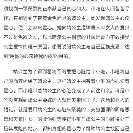
须找到一颗愿意真正奉献自己真心的人。小唯在人间苦苦寻
找，直到遇到了带着金色面具的靖公主。她发现靖公主心仪
霍心，便计划魅惑霍心。她向靖公主灌输男人对女人的爱只
不过是色欲之爱，以此暗示公主相貌的丑陋是霍心不敢接受
公主爱情的唯一原因，想要说服靖公主与自己互换皮囊，达
到“用你的心来换我的皮”的目的。
靖公主为了得到霍将军的爱把心脏给了小唯，小唯将自
己的面容还给了靖公主，这样靖公主拥有着小唯的面孔爱着
霍心，而小唯带着靖公主的心脏变成了人前往和亲。可是小
唯没有想到靖公主要嫁的人就是天狼国王子，这场和死人的
婚礼，就是要用靖公主的心脏来祭奠的，天狼国师的阴暗恶
毒和天狼国女王的虚伪强势使得小唯与靖公主的心脏将处于
极其危险的地步。得知真相的霍心为了帮助靖公主找回自己