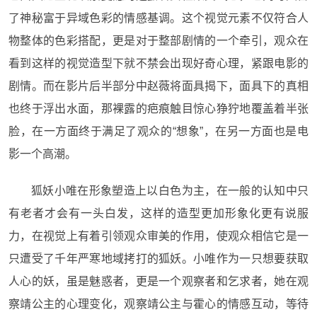
了神秘富于异域色彩的情感基调。这个视觉元素不仅符合人
物整体的色彩搭配，更是对于整部剧情的一个牵引，观众在
看到这样的视觉造型下就不禁会出现好奇心理，紧跟电影的
剧情。而在影片后半部分中赵薇将面具揭下，面具下的真相
也终于浮出水面，那裸露的疤痕触目惊心狰狞地覆盖着半张
脸，在一方面终于满足了观众的“想象”，在另一方面也是电
影一个高潮。
狐妖小唯在形象塑造上以白色为主，在一般的认知中只
有老者才会有一头白发，这样的造型更加形象化更有说服
力，在视觉上有着引领观众审美的作用，使观众相信它是一
只遭受了千年严寒地域拷打的狐妖。小唯作为一只想要获取
人心的妖，虽是魅惑者，更是一个观察者和乞求者，她在观
察靖公主的心理变化，观察靖公主与霍心的情感互动，等待