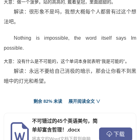
大意：做一个菠萝。站的高高的, 戴着皇冠，里面甜甜的。
解读：很形象不是吗，我想大概每个人都曾有过这个想
法吧。
Nothing is impossible, the word itself says Im
possible.
大意：没有什么是不可能的，这个单词本身就表明“我是可能的”。
解读：永远不要给自己消极的暗示，那会让你看不到黑
暗中的灯光和希望。
Everybody is a genius. But if you judge afish
剩余 82% 未读
展开阅读全文 ∨
by its ability to climb a tree, it will live its whole
life believing that it is stupid.
不可错过的45个英语美句，简
单却富含哲理！.docx
大意：每个人都是一个天才。但是如果你以爬树的能力去判断一条
下载
鱼，它所度过的一生都会相信它是愚蠢的。
将本文的Word文档下载到电脑