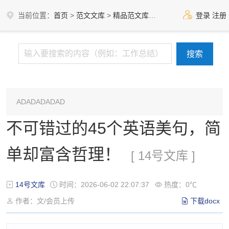
当前位置：
首页
>
范文文库
>
精品范文库
>
14号文库
登录
注册
ADADADADAD
不可错过的45个英语美句，简
单却富含哲理！
[ 14号文库 ]
14号文库
时间：2026-06-02 22:07:37
热度：0℃
作者：文/会员上传
下载docx