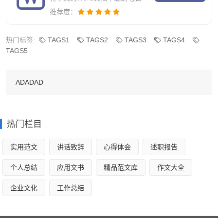
解读：诗仙也说过“天生我才必有用”，没有人一无是
推荐度：
处，所以我们首先要做的事情就是去发现自己的天赋和特
热门标签:
TAGS1
TAGS2
TAGS3
TAGS4
长。
TAGS5
Be open to change. You never know just how
ADADAD
beautiful it can be.
大意：以开放的态度对待变化，你丝毫不知变化能有多么美丽。
解读：无欲则无求，当你对事物的变化毫不关心的时
热门栏目
候，那么也就无法体会到事物变化过程和结果带来的不同感
实用范文
讲话致辞
心得体会
述职报告
受。
个人总结
应用文书
精品范文库
作文大全
If your eyes are opened, you will see the
企业文化
工作总结
things worth seeing.
大意：如果你睁开眼睛，你会看到值得看的东西。