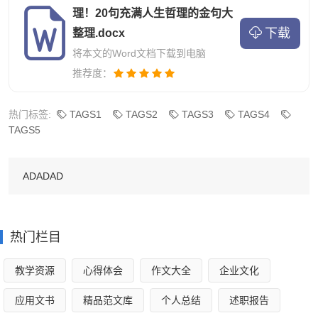
16.「让你跌倒的事情，常常也是
理！20句充满人生哲理的金句大
下载
整理.docx
让你重新翻身的事。」—《小飛
将本文的Word文档下载到电脑
象》
推荐度：
17.「真正的死亡，是世界上沒有
热门标签:
TAGS1
TAGS2
TAGS3
TAGS4
TAGS5
一個人記得你。」—《可可夜總
會》
ADADAD
18.「别让任何人否定你的与众不
热门栏目
同。」—《怪獸大學》
教学资源
心得体会
作文大全
企业文化
19.「真正的美，源自內心而非外
应用文书
精品范文库
个人总结
述职报告
表。」—《美女与野獸》