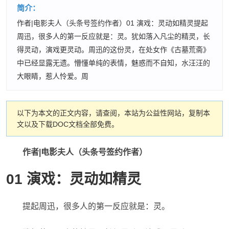
简介：
作者|电影夫人（头条号签约作者）01 演戏：灵动如精灵提起
周迅，很多人的第一反应就是：灵。犹如落入凡尘的精灵，长
得灵动，演戏更灵动。周迅的这份灵，在处女作《古墓荒斋》
中已经显露无遗。懵懂单纯的表情，魅惑而不自知，水汪汪的
大眼睛，惹人怜爱。周
以下为本文的正文内容，请查阅，本站为公益性网站，复制本
文以及下载DOC文档全部免费。
作者|电影夫人（头条号签约作者）
01 演戏：灵动如精灵
提起周迅，很多人的第一反应就是：灵。