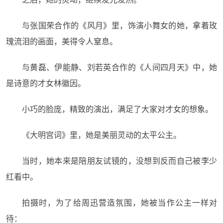
与张国荣合作的《风月》里，饰演小舞女的她，拿着玫
瑰流泪的画面，美得令人窒息。
与黄磊、伊能静、刘若英合作的《人间四月天》中，她
是诗意的才女林徽因。
小巧的脸庞，精致的演出，满足了大家对才女的想象。
《大明宫词》里，她是美丽灵动的太平公主。
当时，她本来是陪朋友试镜的，没想到反而自己被李少
红看中。
拍摄时，为了给周迅营造氛围，她被当作公主一样对
待：