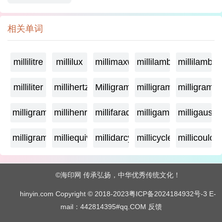
相关单词
millilitre
millilux
millimaxwell
millilambda
millilamber
milliliter
millihertz
Milligramage
milligrame
milligrame
milligramme
millihenry
millifarad
milligamma
milligauss
milligram
milliequivalent
millidarcy
millicycle
millicoulo
©海印网 传承弘扬，中华优秀传统文化！
hinyin.com Copyright © 2018-2023
粤ICP备2024184932号-3
E-
mail：442814395#qq.COM
反馈