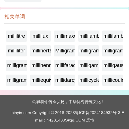
相关单词
millilitre
millilux
millimaxwell
millilambda
millilamber
milliliter
millihertz
Milligramage
milligrame
milligrame
milligramme
millihenry
millifarad
milligamma
milligauss
milligram
milliequivalent
millidarcy
millicycle
millicoulo
©海印网 传承弘扬，中华优秀传统文化！
hinyin.com Copyright © 2018-2023
粤ICP备2024184932号-3
E-
mail：442814395#qq.COM
反馈