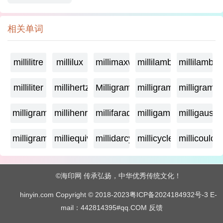
相关单词
millilitre
millilux
millimaxwell
millilambda
millilamber
milliliter
millihertz
Milligramage
milligrame
milligrame
milligramme
millihenry
millifarad
milligamma
milligauss
milligram
milliequivalent
millidarcy
millicycle
millicoulo
©海印网 传承弘扬，中华优秀传统文化！
hinyin.com Copyright © 2018-2023
粤ICP备2024184932号-3
E-
mail：442814395#qq.COM
反馈