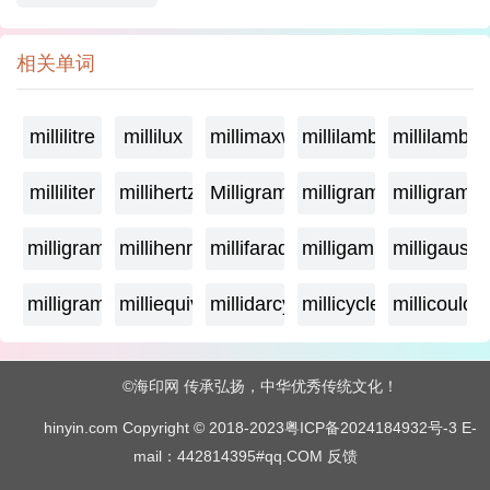
相关单词
millilitre
millilux
millimaxwell
millilambda
millilamber
milliliter
millihertz
Milligramage
milligrame
milligrame
milligramme
millihenry
millifarad
milligamma
milligauss
milligram
milliequivalent
millidarcy
millicycle
millicoulo
©海印网 传承弘扬，中华优秀传统文化！
hinyin.com Copyright © 2018-2023
粤ICP备2024184932号-3
E-
mail：442814395#qq.COM
反馈