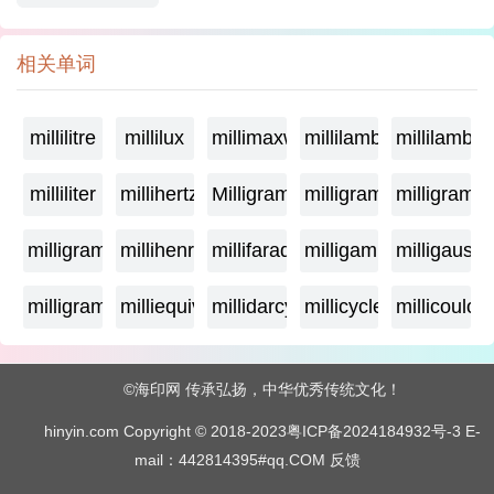
相关单词
millilitre
millilux
millimaxwell
millilambda
millilamber
milliliter
millihertz
Milligramage
milligrame
milligrame
milligramme
millihenry
millifarad
milligamma
milligauss
milligram
milliequivalent
millidarcy
millicycle
millicoulo
©海印网 传承弘扬，中华优秀传统文化！
hinyin.com Copyright © 2018-2023
粤ICP备2024184932号-3
E-
mail：442814395#qq.COM
反馈