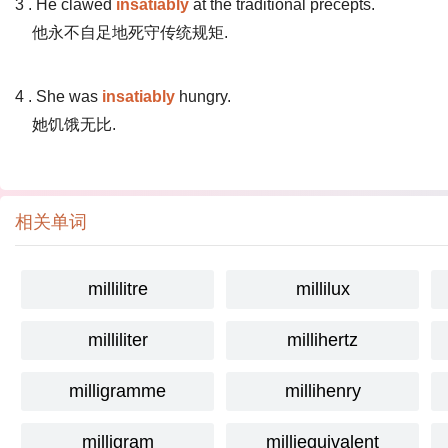
3 . He clawed
insatiably
at the traditional precepts.
他永不自足地死守传统规矩.
4 . She was
insatiably
hungry.
她饥饿无比.
相关单词
millilitre
millilux
milliliter
millihertz
milligramme
millihenry
milligram
milliequivalent