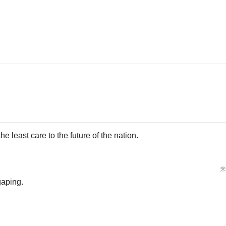
the least care to the future of the nation.
来
aping.