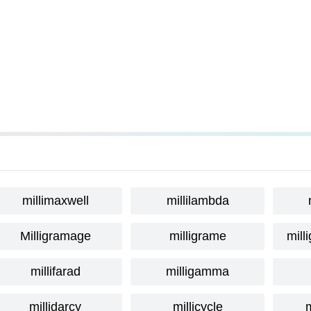
millimaxwell
millilambda
Milligramage
milligrame
mill
millifarad
milligamma
millidarcy
millicycle