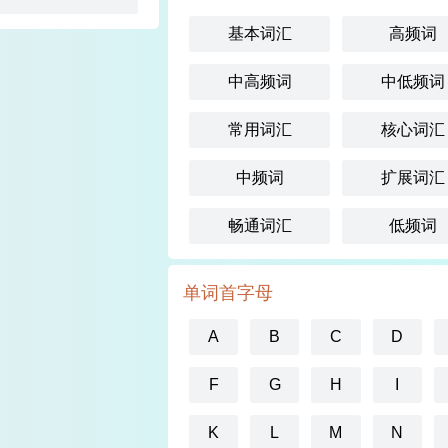
基本词汇
高频词
中高频词
中低频词
常用词汇
核心词汇
中频词
扩展词汇
畅通词汇
低频词
单词首字母
A
B
C
D
F
G
H
I
K
L
M
N