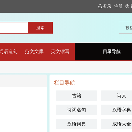
登录
注册
投
词语造句
范文文库
英文缩写
目录导航
栏目导航
古籍
诗人
诗词名句
汉语字典
汉语词典
成语大全