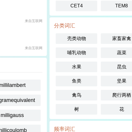
CET4
TEM8
来自互联网
分类词汇
壳类动物
家畜家禽
来自互联网
哺乳动物
蔬菜
水果
昆虫
鱼类
坚果
millilambert
禽鸟
爬行两栖
igramequivalent
树
花
milligauss
频率词汇
millicoulomb