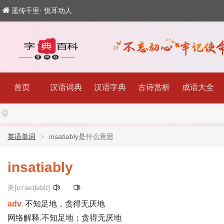
遥传千里· 悦耳动人
首页
汉语词典
汉语字典
古诗赏析
成语大全
英语单词
insatiably是什么意思
insatiably
美[ɪn'seɪʃəblɪ]
adv.
不知足地，贪得无厌地
网络解释.不知足地；贪得无厌地