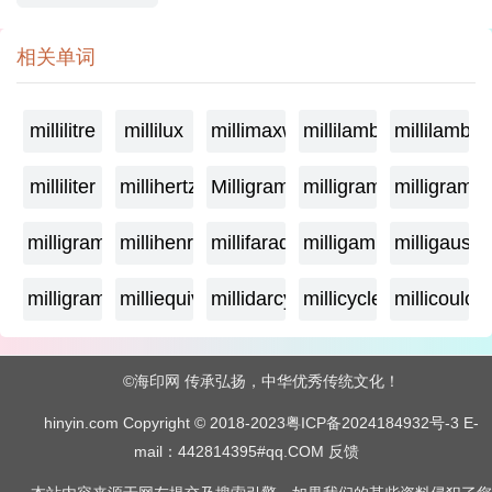
相关单词
millilitre
millilux
millimaxwell
millilambda
millilamber
milliliter
millihertz
Milligramage
milligrame
milligrame
milligramme
millihenry
millifarad
milligamma
milligauss
milligram
milliequivalent
millidarcy
millicycle
millicoulo
©海印网 传承弘扬，中华优秀传统文化！
hinyin.com Copyright © 2018-2023
粤ICP备2024184932号-3
E-
mail：442814395#qq.COM
反馈