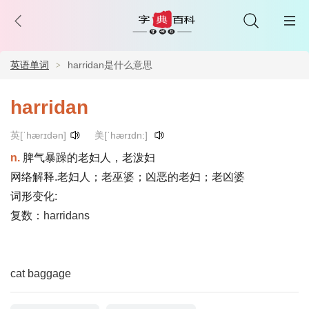
英语单词
harridan是什么意思
harridan
英[ˈhærɪdən]
美[ˈhærɪdn:]
n.
脾气暴躁的老妇人，老泼妇
网络解释.老妇人；老巫婆；凶恶的老妇；老凶婆
词形变化:
复数：
harridans
cat
baggage