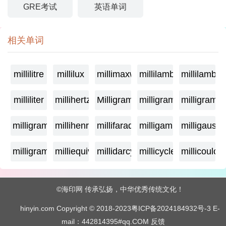
GRE考试
英语单词
相关单词
millilitre
millilux
millimaxwell
millilambda
millilamber
milliliter
millihertz
Milligramage
milligrame
milligrame
milligramme
millihenry
millifarad
milligamma
milligauss
milligram
milliequivalent
millidarcy
millicycle
millicoulo
©海印网 传承弘扬，中华优秀传统文化！
hinyin.com Copyright © 2018-2023
粤ICP备2024184932号-3
E-
mail：442814395#qq.COM
反馈