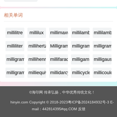
相关单词
millilitre
millilux
millimaxwell
millilambda
millilamber
milliliter
millihertz
Milligramage
milligrame
milligrame
milligramme
millihenry
millifarad
milligamma
milligauss
milligram
milliequivalent
millidarcy
millicycle
millicoulo
©海印网 传承弘扬，中华优秀传统文化！
hinyin.com Copyright © 2018-2023
粤ICP备2024184932号-3
E-
mail：442814395#qq.COM
反馈