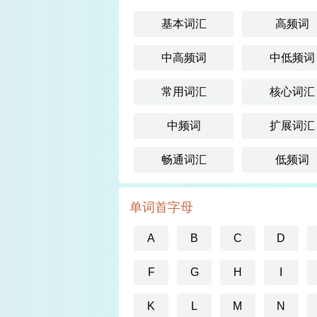
基本词汇
高频词
中高频词
中低频词
常用词汇
核心词汇
中频词
扩展词汇
畅通词汇
低频词
单词首字母
A
B
C
D
F
G
H
I
K
L
M
N