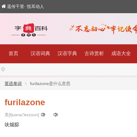
遥传千里· 悦耳动人
首页
汉语词典
汉语字典
古诗赏析
成语大全
英语单词
furilazone是什么意思
furilazone
美[fjʊəraɪ'leɪzoʊn]
呋烟腙