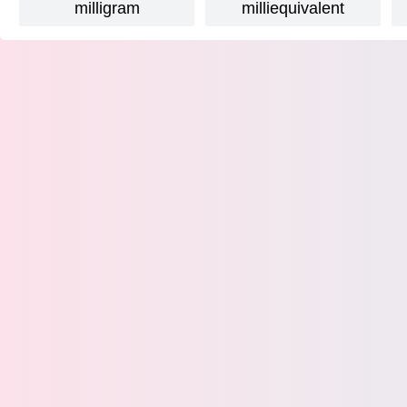
milligram
milliequivalent