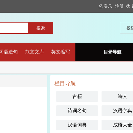
登录
注册
投
词语造句
范文文库
英文缩写
目录导航
栏目导航
古籍
诗人
诗词名句
汉语字典
汉语词典
成语大全