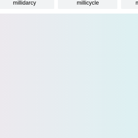
millidarcy
millicycle