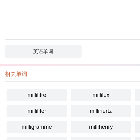
英语单词
相关单词
millilitre
millilux
milliliter
millihertz
milligramme
millihenry