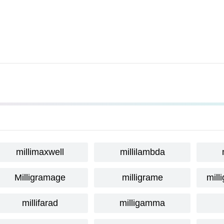
millimaxwell
millilambda
Milligramage
milligrame
mill
millifarad
milligamma