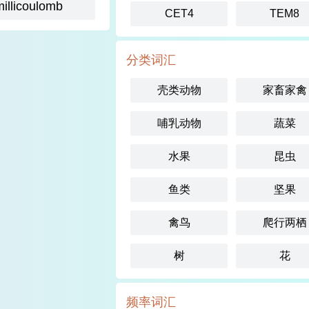
millicoulomb
CET4
TEM8
分类词汇
壳类动物
家畜家禽
哺乳动物
蔬菜
水果
昆虫
鱼类
坚果
禽鸟
爬行两栖
树
花
频率词汇