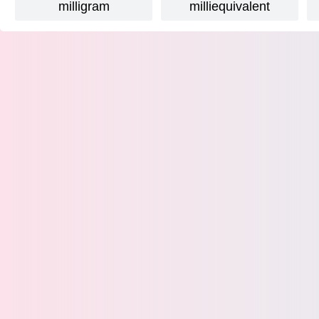
milligram
milliequivalent