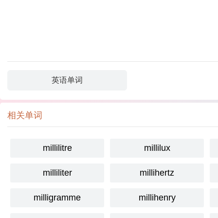
英语单词
相关单词
millilitre
millilux
milliliter
millihertz
milligramme
millihenry