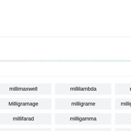
millimaxwell
millilambda
Milligramage
milligrame
mill
millifarad
milligamma