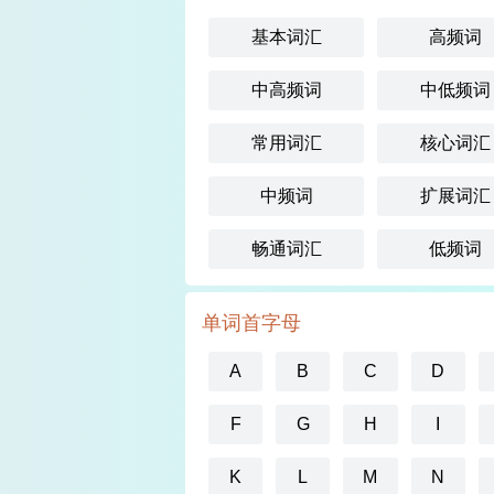
基本词汇
高频词
中高频词
中低频词
常用词汇
核心词汇
中频词
扩展词汇
畅通词汇
低频词
单词首字母
A
B
C
D
F
G
H
I
K
L
M
N