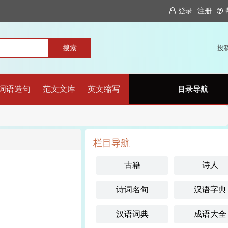
登录
注册
投
词语造句
范文文库
英文缩写
目录导航
栏目导航
古籍
诗人
诗词名句
汉语字典
汉语词典
成语大全