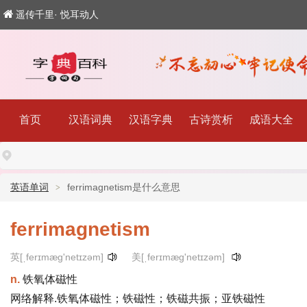
遥传千里· 悦耳动人
首页
汉语词典
汉语字典
古诗赏析
成语大全
英语单词
ferrimagnetism是什么意思
ferrimagnetism
英[ˌferɪmæg'netɪzəm]
美[ˌferɪmæg'netɪzəm]
n.
铁氧体磁性
网络解释.铁氧体磁性；铁磁性；铁磁共振；亚铁磁性