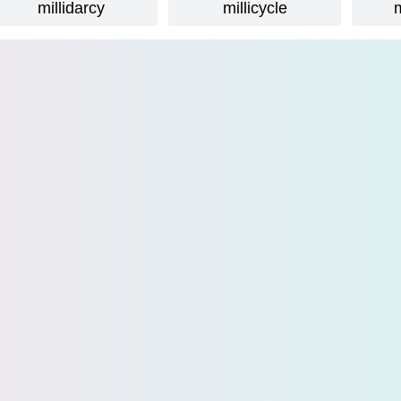
millidarcy
millicycle