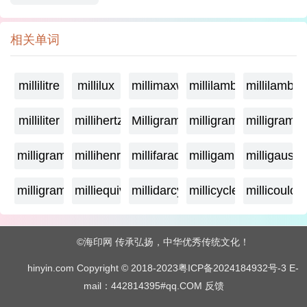
相关单词
millilitre
millilux
millimaxwell
millilambda
millilamber
milliliter
millihertz
Milligramage
milligrame
milligrame
milligramme
millihenry
millifarad
milligamma
milligauss
milligram
milliequivalent
millidarcy
millicycle
millicoulo
©海印网 传承弘扬，中华优秀传统文化！
hinyin.com Copyright © 2018-2023
粤ICP备2024184932号-3
E-
mail：442814395#qq.COM
反馈