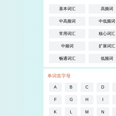
基本词汇
高频词
中高频词
中低频词
常用词汇
核心词汇
中频词
扩展词汇
畅通词汇
低频词
单词首字母
A
B
C
D
F
G
H
I
K
L
M
N