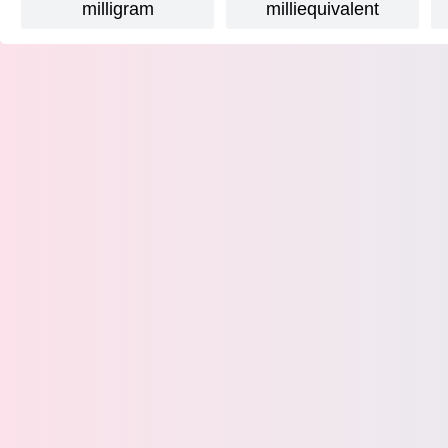
milligram
milliequivalent