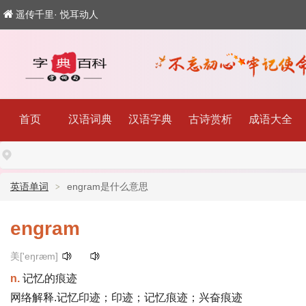
遥传千里· 悦耳动人
首页
汉语词典
汉语字典
古诗赏析
成语大全
英语单词
engram是什么意思
engram
美['eŋræm]
n.
记忆的痕迹
网络解释.记忆印迹；印迹；记忆痕迹；兴奋痕迹