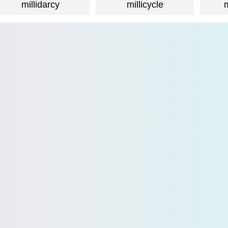
millidarcy
millicycle