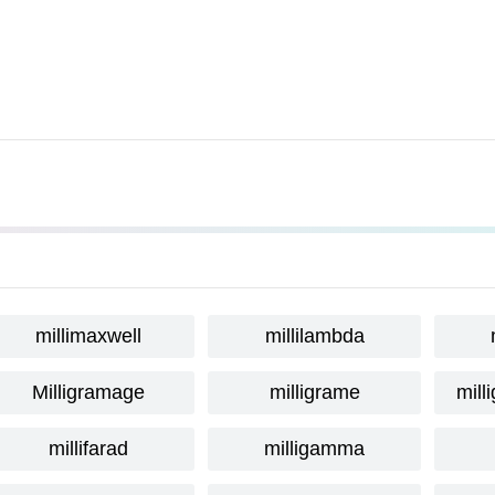
millimaxwell
millilambda
Milligramage
milligrame
mill
millifarad
milligamma