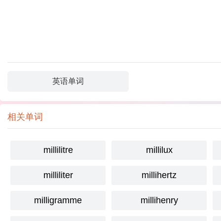
英语单词
相关单词
millilitre
millilux
milliliter
millihertz
milligramme
millihenry