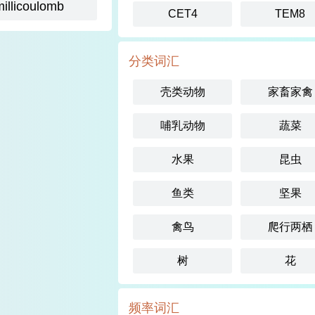
millicoulomb
CET4
TEM8
分类词汇
壳类动物
家畜家禽
哺乳动物
蔬菜
水果
昆虫
鱼类
坚果
禽鸟
爬行两栖
树
花
频率词汇