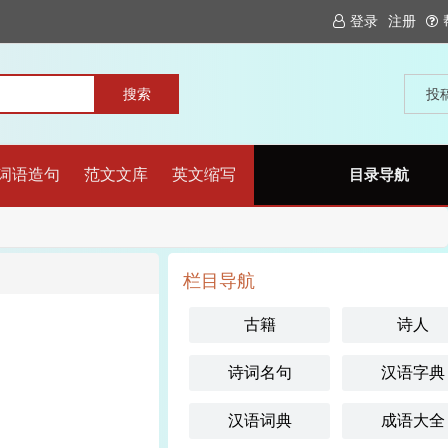
登录
注册
投
词语造句
范文文库
英文缩写
目录导航
栏目导航
古籍
诗人
诗词名句
汉语字典
汉语词典
成语大全