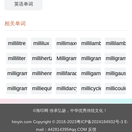
英语单词
相关单词
millilitre
millilux
millimaxwell
millilambda
millilamber
milliliter
millihertz
Milligramage
milligrame
milligrame
milligramme
millihenry
millifarad
milligamma
milligauss
milligram
milliequivalent
millidarcy
millicycle
millicoulo
©海印网 传承弘扬，中华优秀传统文化！
hinyin.com Copyright © 2018-2023
粤ICP备2024184932号-3
E-
mail：442814395#qq.COM
反馈