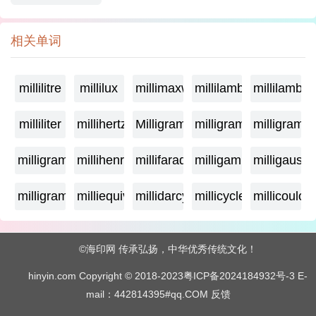
相关单词
millilitre
millilux
millimaxwell
millilambda
millilamber
milliliter
millihertz
Milligramage
milligrame
milligrame
milligramme
millihenry
millifarad
milligamma
milligauss
milligram
milliequivalent
millidarcy
millicycle
millicoulo
©海印网 传承弘扬，中华优秀传统文化！
hinyin.com Copyright © 2018-2023
粤ICP备2024184932号-3
E-
mail：442814395#qq.COM
反馈