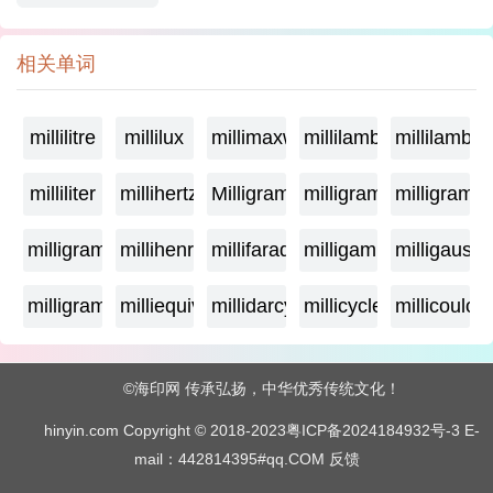
相关单词
millilitre
millilux
millimaxwell
millilambda
millilamber
milliliter
millihertz
Milligramage
milligrame
milligrame
milligramme
millihenry
millifarad
milligamma
milligauss
milligram
milliequivalent
millidarcy
millicycle
millicoulo
©海印网 传承弘扬，中华优秀传统文化！
hinyin.com Copyright © 2018-2023
粤ICP备2024184932号-3
E-
mail：442814395#qq.COM
反馈