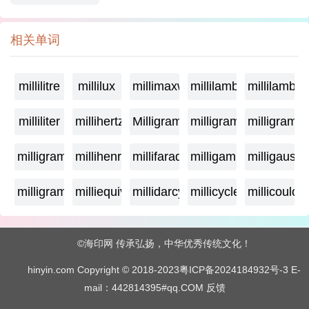
相关单词
millilitre
millilux
millimaxwell
millilambda
millilamber
milliliter
millihertz
Milligramage
milligrame
milligrame
milligramme
millihenry
millifarad
milligamma
milligauss
milligram
milliequivalent
millidarcy
millicycle
millicoulo
©海印网 传承弘扬，中华优秀传统文化！
hinyin.com Copyright © 2018-2023
粤ICP备2024184932号-3
E-
mail：442814395#qq.COM
反馈