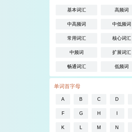
基本词汇
高频词
中高频词
中低频词
常用词汇
核心词汇
中频词
扩展词汇
畅通词汇
低频词
单词首字母
A
B
C
D
F
G
H
I
K
L
M
N