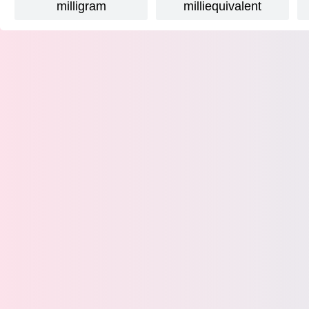
milligram
milliequivalent