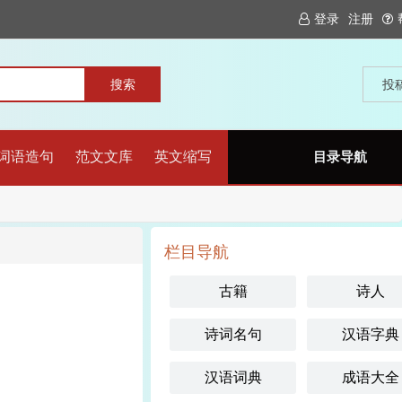
登录
注册
投
词语造句
范文文库
英文缩写
目录导航
栏目导航
古籍
诗人
诗词名句
汉语字典
汉语词典
成语大全