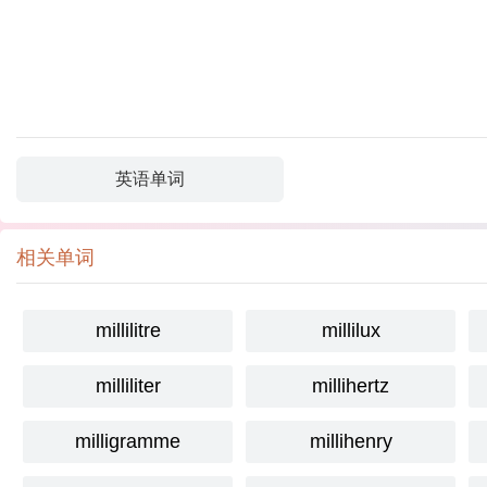
英语单词
相关单词
millilitre
millilux
milliliter
millihertz
milligramme
millihenry