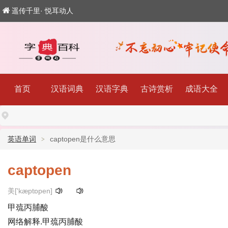
遥传千里· 悦耳动人
首页
汉语词典
汉语字典
古诗赏析
成语大全
英语单词
captopen是什么意思
captopen
美['kæptɒpen]
甲巯丙脯酸
网络解释.甲巯丙脯酸