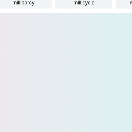
millidarcy
millicycle