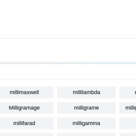
millimaxwell
millilambda
Milligramage
milligrame
mill
millifarad
milligamma