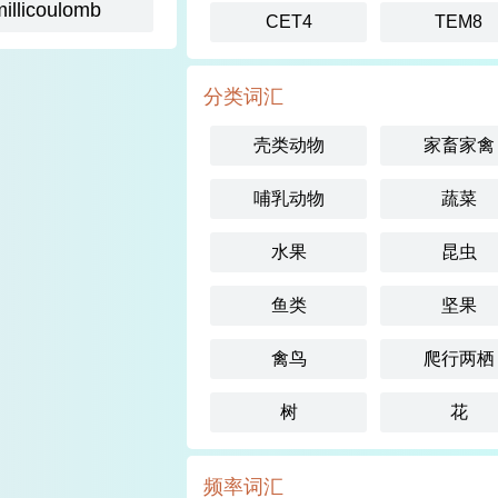
millicoulomb
CET4
TEM8
分类词汇
壳类动物
家畜家禽
哺乳动物
蔬菜
水果
昆虫
鱼类
坚果
禽鸟
爬行两栖
树
花
频率词汇