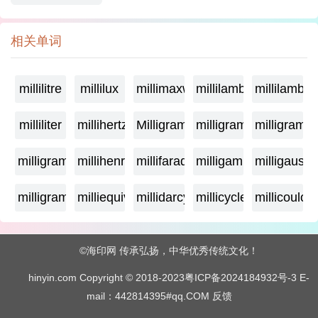
相关单词
millilitre
millilux
millimaxwell
millilambda
millilamber
milliliter
millihertz
Milligramage
milligrame
milligrame
milligramme
millihenry
millifarad
milligamma
milligauss
milligram
milliequivalent
millidarcy
millicycle
millicoulo
©海印网 传承弘扬，中华优秀传统文化！
hinyin.com Copyright © 2018-2023
粤ICP备2024184932号-3
E-
mail：442814395#qq.COM
反馈