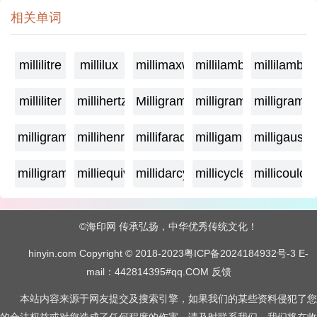
相关单词
millilitre
millilux
millimaxwell
millilambda
millilamber
milliliter
millihertz
Milligramage
milligrame
milligrame
milligramme
millihenry
millifarad
milligamma
milligauss
milligram
milliequivalent
millidarcy
millicycle
millicoulo
©海印网 传承弘扬，中华优秀传统文化！
hinyin.com Copyright © 2018-2023
粤ICP备2024184932号-3
E-
mail：442814395#qq.COM
反馈
本站内容来源于网友提交及搜索引擎，如果我们的某些资料侵犯了您