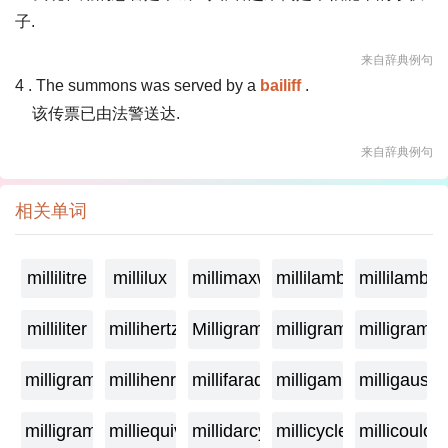
子.
来自辞典例句
4 . The summons was served by a
bailiff
.
该传票已由法警送达.
来自辞典例句
相关单词
millilitre
millilux
millimaxwell
millilambda
millilamber
milliliter
millihertz
Milligramage
milligrame
milligrame
milligramme
millihenry
millifarad
milligamma
milligauss
milligram
milliequivalent
millidarcy
millicycle
millicoulo