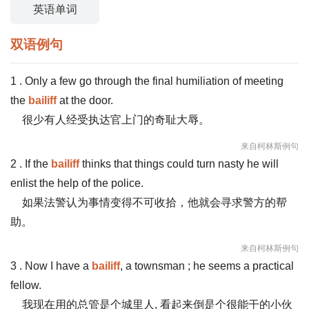
英语单词
双语例句
1 . Only a few go through the final humiliation of meeting
the
bailiff
at the door.
很少有人经受执达官上门的奇耻大辱。
来自柯林斯例句
2 . If the
bailiff
thinks that things could turn nasty he will
enlist the help of the police.
如果法警认为事情变得不可收拾，他就会寻求警方的帮
助。
来自柯林斯例句
3 . Now I have a
bailiff
, a townsman ; he seems a practical
fellow.
我现在用的总管是个城里人, 看起来倒是个很能干的小伙