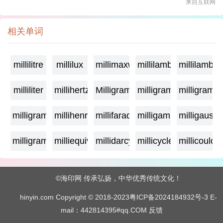
来自互联网
相关单词
millilitre
millilux
millimaxwell
millilambda
millilamber
milliliter
millihertz
Milligramage
milligrame
milligrame
milligramme
millihenry
millifarad
milligamma
milligauss
milligram
milliequivalent
millidarcy
millicycle
millicoulo
©海印网 传承弘扬，中华优秀传统文化！
hinyin.com Copyright © 2018-2023
粤ICP备2024184932号-3
E-
mail：442814395#qq.COM
反馈