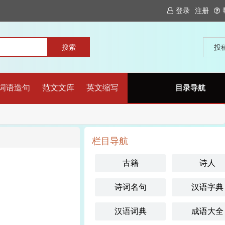
登录
注册
投
词语造句
范文文库
英文缩写
目录导航
栏目导航
古籍
诗人
诗词名句
汉语字典
汉语词典
成语大全