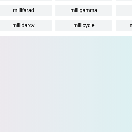
millifarad
milligamma
millidarcy
millicycle