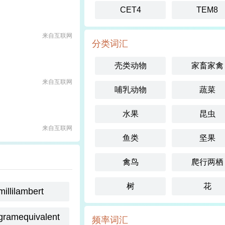
CET4
TEM8
来自互联网
分类词汇
壳类动物
家畜家禽
来自互联网
哺乳动物
蔬菜
水果
昆虫
来自互联网
鱼类
坚果
禽鸟
爬行两栖
树
花
millilambert
igramequivalent
频率词汇