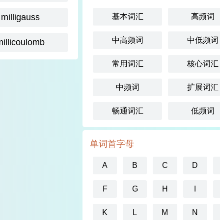
milligauss
基本词汇
高频词
中高频词
中低频词
millicoulomb
常用词汇
核心词汇
中频词
扩展词汇
畅通词汇
低频词
单词首字母
A
B
C
D
F
G
H
I
K
L
M
N