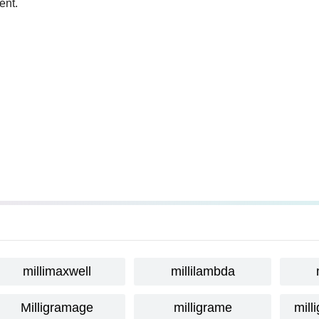
ent.
millimaxwell
millilambda
Milligramage
milligrame
mill