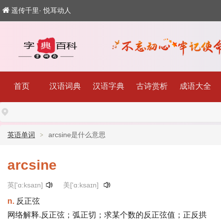
遥传千里· 悦耳动人
首页
汉语词典
汉语字典
古诗赏析
成语大全
英语单词
arcsine是什么意思
arcsine
英['ɑ:ksaɪn]
美['ɑ:ksaɪn]
n.
反正弦
网络解释.反正弦；弧正切；求某个数的反正弦值；正反拱