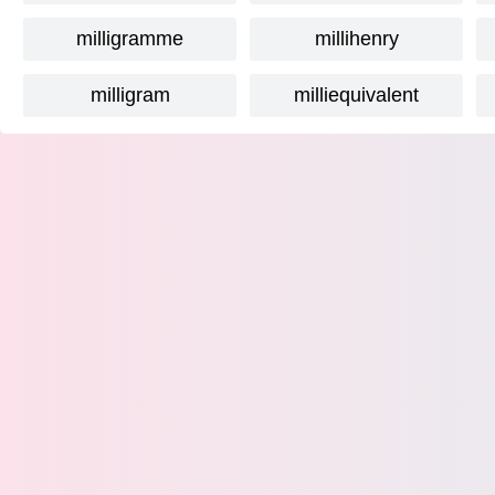
milligramme
millihenry
milligram
milliequivalent