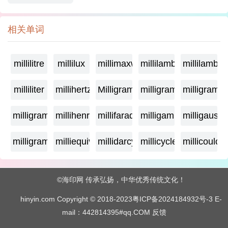
相关单词
millilitre
millilux
millimaxwell
millilambda
millilamber
milliliter
millihertz
Milligramage
milligrame
milligrame
milligramme
millihenry
millifarad
milligamma
milligauss
milligram
milliequivalent
millidarcy
millicycle
millicoulo
©海印网 传承弘扬，中华优秀传统文化！
hinyin.com Copyright © 2018-2023
粤ICP备2024184932号-3
E-
mail：442814395#qq.COM
反馈