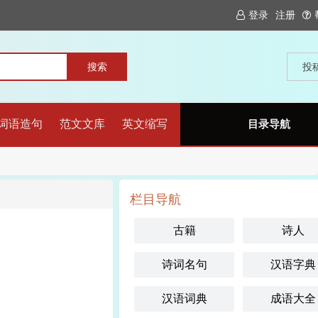
登录
注册
投
词语造句
范文文库
英文缩写
目录导航
栏目导航
古籍
诗人
诗词名句
汉语字典
汉语词典
成语大全