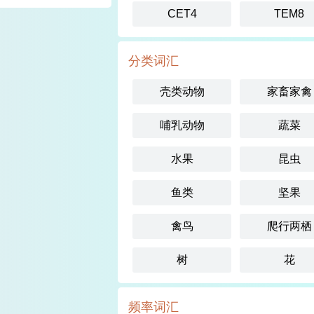
CET4
TEM8
分类词汇
壳类动物
家畜家禽
哺乳动物
蔬菜
水果
昆虫
鱼类
坚果
禽鸟
爬行两栖
树
花
频率词汇