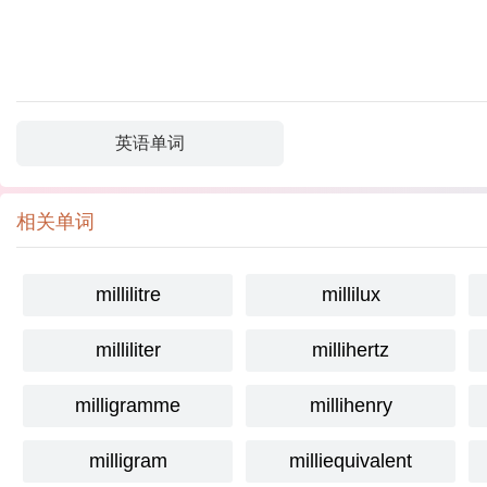
英语单词
相关单词
millilitre
millilux
milliliter
millihertz
milligramme
millihenry
milligram
milliequivalent