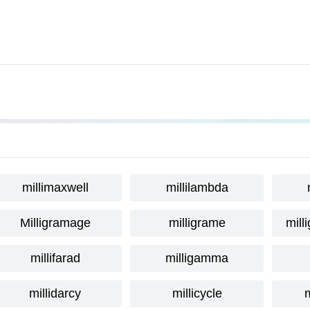
millimaxwell
millilambda
Milligramage
milligrame
mill
millifarad
milligamma
millidarcy
millicycle