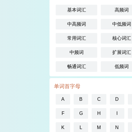
基本词汇
高频词
中高频词
中低频词
常用词汇
核心词汇
中频词
扩展词汇
畅通词汇
低频词
单词首字母
A
B
C
D
F
G
H
I
K
L
M
N