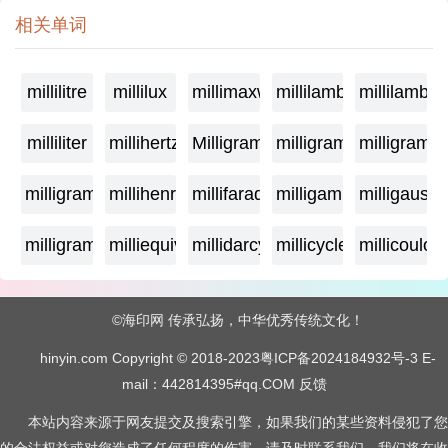
相关单词
millilitre
millilux
millimaxwell
millilambda
millilamber
milliliter
millihertz
Milligramage
milligrame
milligrame
milligramme
millihenry
millifarad
milligamma
milligauss
milligram
milliequivalent
millidarcy
millicycle
millicoulo
©海印网 传承弘扬，中华优秀传统文化！
hinyin.com Copyright © 2018-2023
粤ICP备2024184932号-3
E-
mail：442814395#qq.COM
反馈
本站内容来源于网友提交及搜索引擎，如果我们的某些资料侵犯了您