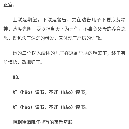
正堂。
上联是期望，下联是警告，意在劝告儿子不要浪费精
神，虚度光阴，要以担当天下为己任，不辜负父母的养育之
恩，既包含了深沉的母爱，又体现了严厉的训教。
她的三个误入歧途的儿子在这副堂联的鞭策下，终于有
所悔悟，改邪归正。
03.
好（hǎo）读书，不好（hào）读书；
好（hào）读书，不好（hǎo）读书。
明朝徐渭晚年撰写的家教奇联。