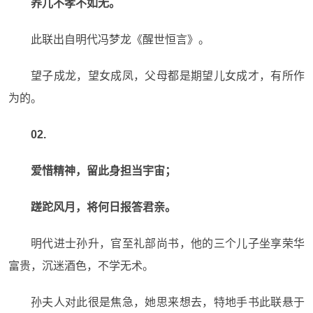
养儿不孝不如无。
此联出自明代冯梦龙《醒世恒言》。
望子成龙，望女成凤，父母都是期望儿女成才，有所作
为的。
02.
爱惜精神，留此身担当宇宙；
蹉跎风月，将何日报答君亲。
明代进士孙升，官至礼部尚书，他的三个儿子坐享荣华
富贵，沉迷酒色，不学无术。
孙夫人对此很是焦急，她思来想去，特地手书此联悬于