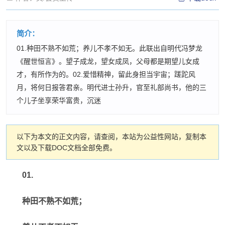
简介：
01.种田不熟不如荒；养儿不孝不如无。此联出自明代冯梦龙
《醒世恒言》。望子成龙，望女成凤，父母都是期望儿女成
才，有所作为的。02.爱惜精神，留此身担当宇宙；蹉跎风
月，将何日报答君亲。明代进士孙升，官至礼部尚书，他的三
个儿子坐享荣华富贵，沉迷
以下为本文的正文内容，请查阅，本站为公益性网站，复制本
文以及下载DOC文档全部免费。
01.
种田不熟不如荒；