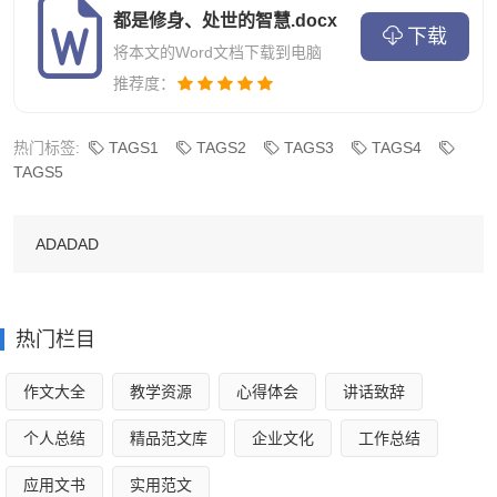
06.
都是修身、处世的智慧.docx
下载
将本文的Word文档下载到电脑
不敬先生，天诛地灭；
推荐度：
误人子弟，男盗女娼。
热门标签:
TAGS1
TAGS2
TAGS3
TAGS4
TAGS5
清代年羹尧家塾对联，上联讲尊师，下联讲师德。
ADADAD
07.
富贵无常，尔小子勿忘贫贱；
热门栏目
圣贤可学，我清门但读诗书。
作文大全
教学资源
心得体会
讲话致辞
清代诗人蒋心余撰写的教子联，他将这幅对联挂在祖宗
个人总结
精品范文库
企业文化
工作总结
牌位两旁，要子孙永远记住。
应用文书
实用范文