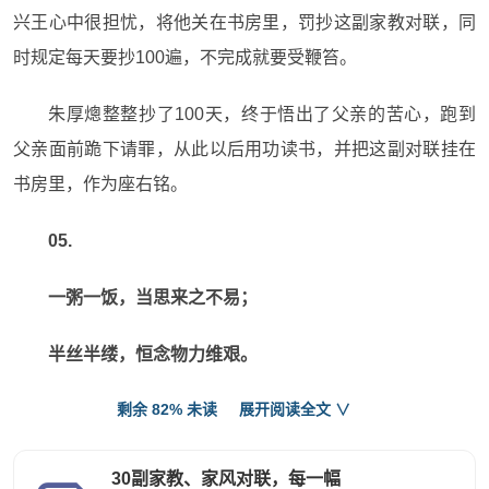
兴王心中很担忧，将他关在书房里，罚抄这副家教对联，同
时规定每天要抄100遍，不完成就要受鞭笞。
朱厚熜整整抄了100天，终于悟出了父亲的苦心，跑到
父亲面前跪下请罪，从此以后用功读书，并把这副对联挂在
书房里，作为座右铭。
05.
一粥一饭，当思来之不易；
半丝半缕，恒念物力维艰。
剩余 82% 未读
展开阅读全文 ∨
出自明末清初朱柏庐所著《朱子家训》，强调人要懂得
惜福，不要奢侈浪费。
30副家教、家风对联，每一幅