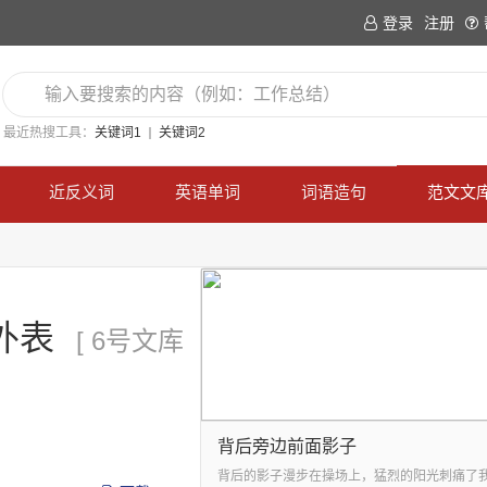
登录
注册
最近热搜工具：
关键词1
关键词2
近反义词
英语单词
词语造句
范文文
外表
[ 6号文库
背后旁边前面影子
背后的影子漫步在操场上，猛烈的阳光刺痛了