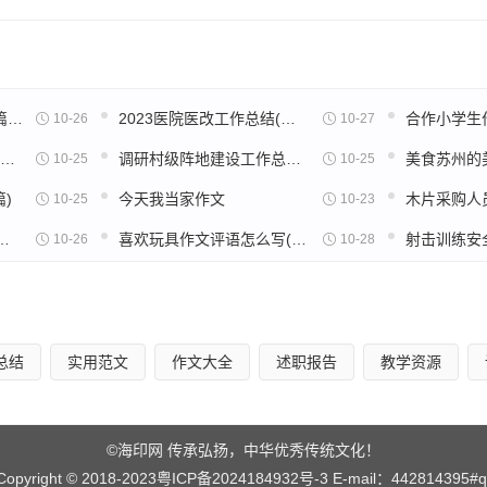
论语八佾读后感一百字5篇范文
2023医院医改工作总结(通用18篇)
合作小学生作
10-26
10-27
新闻的作文200字观后感(通用32篇)
调研村级阵地建设工作总结(实用22篇)
10-25
10-25
)
今天我当家作文
10-25
10-23
后感600字高中五篇范文
喜欢玩具作文评语怎么写(32篇)
10-26
10-28
总结
实用范文
作文大全
述职报告
教学资源
©海印网 传承弘扬，中华优秀传统文化！
Copyright © 2018-2023
粤ICP备2024184932号-3
E-mail：442814395#