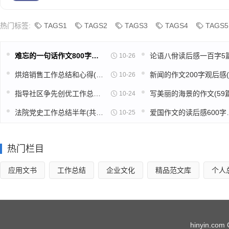
热门标签:
TAGS1
TAGS2
TAGS3
TAGS4
TAGS5
难忘的一句话作文800字高中(推荐39篇)
10-26
烘焙销售工作总结和心得(精选39篇)
10-26
指导社区争先创优工作总结(精选49篇)
写美丽的海景的作文(59篇
10-24
法院党史工作总结半年(共16篇)
爱国作文的读
10-25
热门栏目
应用文书
工作总结
企业文化
精品范文库
个人
hinyin.com 