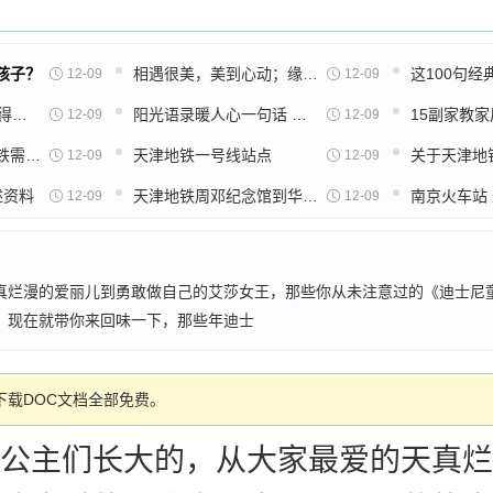
孩子？
相遇很美，美到心动；缘分很暖，暖到落泪，早安
12-09
12-09
15位哲学家语录，值得反复阅读！
阳光语录暖人心一句话 正能量的励志句子
12-09
12-09
成都桐梓林到成都地铁需多少时间
天津地铁一号线站点
12-09
12-09
述资料
天津地铁周邓纪念馆到华北集团
12-09
12-09
真烂漫的爱丽儿到勇敢做自己的艾莎女王，那些你从未注意过的《迪士尼
，现在就带你来回味一下，那些年迪士
载DOC文档全部免费。
公主们长大的，从大家最爱的天真烂