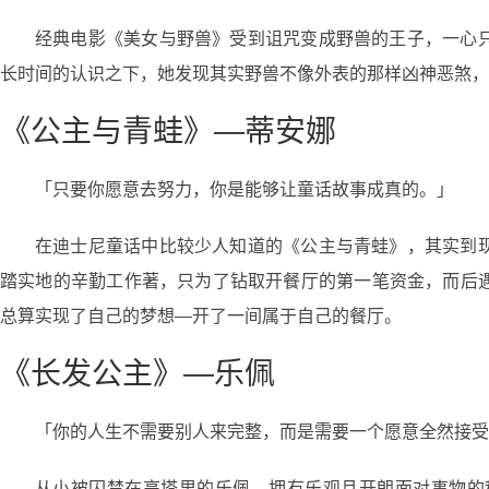
经典电影《美女与野兽》受到诅咒变成野兽的王子，一心
长时间的认识之下，她发现其实野兽不像外表的那样凶神恶煞，
《公主与青蛙》—蒂安娜
「只要你愿意去努力，你是能够让童话故事成真的。」
在迪士尼童话中比较少人知道的《公主与青蛙》，其实到
踏实地的辛勤工作著，只为了钻取开餐厅的第一笔资金，而后
总算实现了自己的梦想—开了一间属于自己的餐厅。
《长发公主》—乐佩
「你的人生不需要别人来完整，而是需要一个愿意全然接受
从小被囚禁在高塔里的乐佩，拥有乐观且开朗面对事物的