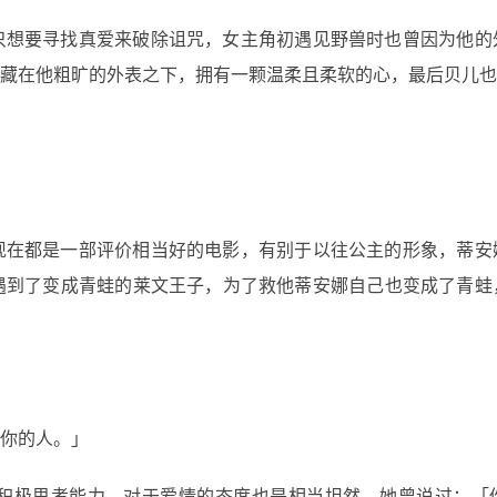
只想要寻找真爱来破除诅咒，女主角初遇见野兽时也曾因为他的
藏在他粗旷的外表之下，拥有一颗温柔且柔软的心，最后贝儿也
现在都是一部评价相当好的电影，有别于以往公主的形象，蒂安
遇到了变成青蛙的莱文王子，为了救他蒂安娜自己也变成了青蛙
你的人。」
积极思考能力，对于爱情的态度也是相当坦然，她曾说过：「