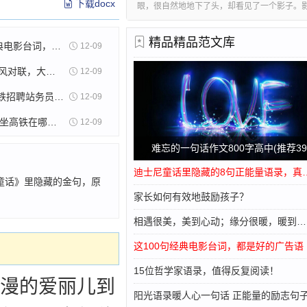
下载docx
眼，很自然地地下了头，却看见了一个影子。
的脚的后方，我走一步，他追随着一步。我摇
也摇摇头。渐渐地，我好害怕。我看见这影子
精品精品范文库
这100句经典电影台词，都是好的广告语
膀，背有点儿弯，头老是低着。一种恐怖的感
12-09
近、
15副家教家风对联，大智慧！
12-09
关于天津地铁招聘站务员的问题
12-09
南京火车站 坐高铁在哪里候车
12-09
难忘的一句话作文800字高中(推荐39
迪士尼童话里隐藏的8句正能量语
童话》里隐藏的金句，原
家长如何有效地鼓励孩子？
相遇很美，美到心动；缘分很暖，暖到落泪，早安
这100句经典电影台词，都是好的广告语
15位哲学家语录，值得反复阅读！
漫的爱丽儿到
阳光语录暖人心一句话 正能量的励志句