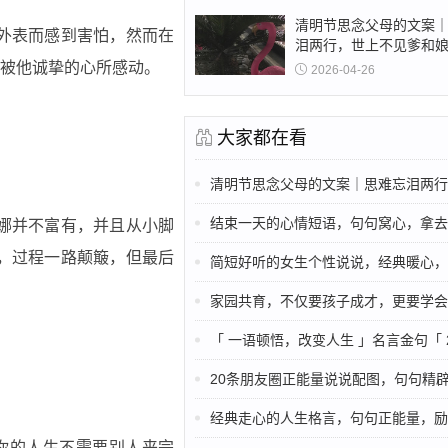
清明节思念父母的文案
外表而感到害怕，然而在
泪两行，世上不见爹和
被他诚挚的心所感动。
2026-04-26
大家都在看
清明节思念父母的文案｜思难忘泪两行，世上不见
结束一天的心情短语，句句窝心，拿去朋友
娜并不富有，并且从小脚
，过程一路颠簸，但最后
简短好听的女生个性说说，经典暖心，文艺
家园共育，不仅要孩子成才，更要学会
「 一语顿悟，改变人生 」名言金句「 
20条朋友圈正能量说说配图，句句精辟励志，触动
经典走心的人生格言，句句正能量，励
你的人生不需要别人来完