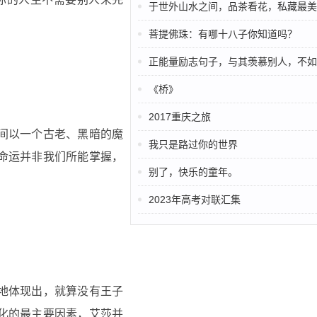
于世外山水之间，品茶看花，私藏最美春日
菩提佛珠：有哪十八子你知道吗？
正能量励志句子，与其羡慕别人，不如做
《桥》
2017重庆之旅
间以一个古老、黑暗的魔
我只是路过你的世界
命运并非我们所能掌握，
别了，快乐的童年。
2023年高考对联汇集
地体现出，就算没有王子
化的最主要因素，艾莎并