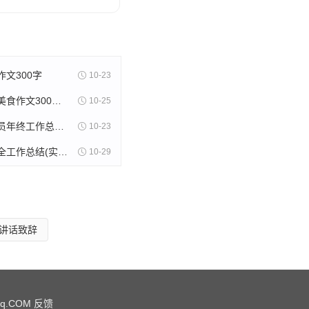
文300字
10-23
美食苏州的美食作文300字(精选8篇)
10-25
木片采购人员年终工作总结(11篇)
10-23
射击训练安全工作总结(实用13篇)
10-29
讲话致辞
qq.COM
反馈