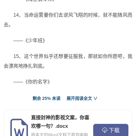
14、当命运需要你们去逆风飞翔的时候，就不能随风而
去。
——《少年班》
15、这个世界似乎还想要征服我，那就如你所愿吧，我
会漂亮地挣扎到底。
——《你的名字》
16、 路上总有阴影，但你抬头就能看到光。
剩余 25% 未读
展开阅读全文 ∨
——《少年的你》
直接封神的影视文案，你喜
欢哪一句？.docx
17、人之所以孤独，是因为不敢迈出第一步。
下载
将本文的Word文档下载到电脑