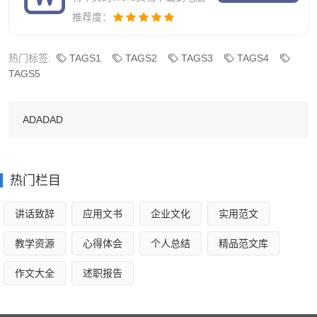
推荐度：
——《绿皮书》
18、在变幻的生命里，岁月，原是最大的小偷。
热门标签:
TAGS1
TAGS2
TAGS3
TAGS4
TAGS5
——《岁月神偷》
ADADAD
19、别因一切结束而流泪，要庆幸曾发生过的一切。
——《神秘巨星》
热门栏目
20、被一个人深深地爱著将给你力量，深深地爱著一个
讲话致辞
应用文书
企业文化
实用范文
人将给你勇气。
教学资源
心得体会
个人总结
精品范文库
——《哈尔的移动城堡》
作文大全
述职报告
（完）