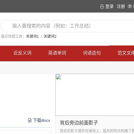
登录
注册
最近热搜工具：
关键词1
关键词2
近反义词
英语单词
词语造句
范文文
下载docx
背后旁边前面影子
背后的影子漫步在操场上，猛烈的阳光刺痛了