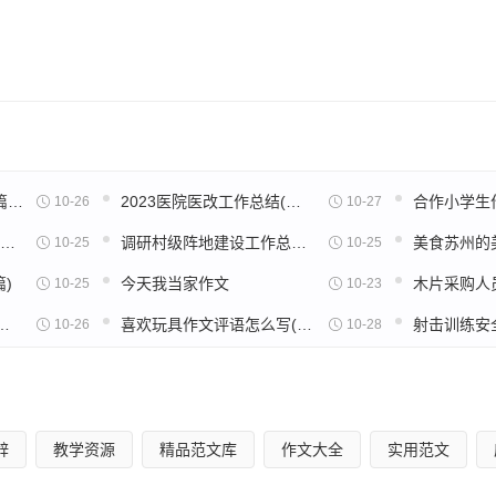
。我们的肉体在宇宙是短暂的，但我们的理想却可以穿越时间的
耶夫斯基
碍”之语；惟知跃进，惟知雄飞，惟知本其自由之精神，奇僻之思
论语八佾读后感一百字5篇范文
2023医院医改工作总结(通用18篇)
合作小学生作
10-26
10-27
新闻的作文200字观后感(通用32篇)
调研村级阵地建设工作总结(实用22篇)
10-25
10-25
)
今天我当家作文
10-25
10-23
后感600字高中五篇范文
喜欢玩具作文评语怎么写(32篇)
10-26
10-28
毛泽东
辞
教学资源
精品范文库
作文大全
实用范文