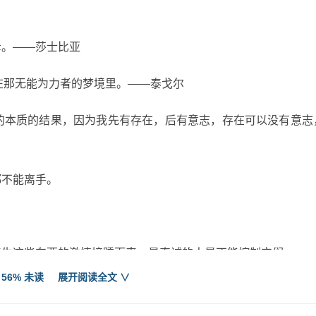
母。——莎士比亚
：“在那无能为力者的梦境里。——泰戈尔
我的本质的结果，因为我先有存在，后有意志，存在可以没有意
都不能离手。
那产生这些东西的激情接踵而来，最真诚的人最不能控制它们。—
 56% 未读
展开阅读全文 ∨