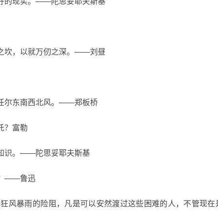
美好的现实。——陀思妥耶夫斯基
寸之坎，以就万仞之深。——刘昼
，任尔东南西北风。——郑板桥
托？富勒
和知识。——陀思妥耶夫斯基
？——鲁迅
或狂风暴雨的险阻，凡是可以安然渡过这些困难的人，不管现在