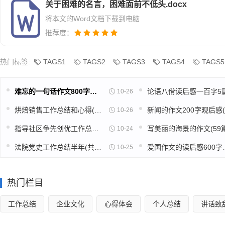
关于困难的名言，困难面前不低头.docx
32. 一个人的理想的生命，比他们的躯体的生命长得多
将本文的Word文档下载到电脑
驰。——刘玲
推荐度：
33. 要做到坚韧不拔，最要紧的是坚持到底。——陀思妥
热门标签:
TAGS1
TAGS2
TAGS3
TAGS4
TAGS5
34. 青年之字典，无“困难”之字，青年之口头，无“障
命，以创造环境，征服历史。——李大钊
难忘的一句话作文800字高中(推荐39篇)
10-26
烘焙销售工作总结和心得(精选39篇)
10-26
35. 思想的形成，首先是意志的形成。——莫洛亚
指导社区争先创优工作总结(精选49篇)
写美丽的海景的作文(59篇
10-24
36. 大丈夫当雄飞，安能雌伏?——《后汉书》
法院党史工作总结半年(共16篇)
爱国作文的读
10-25
37. 天生我材必有用。——李白
热门栏目
38. 下定决心，不怕牺牲，排除万难，去争取胜利。——
工作总结
企业文化
心得体会
个人总结
讲话致
39. 让我们将事前的忧虑，换为事前的思考和计划吧!