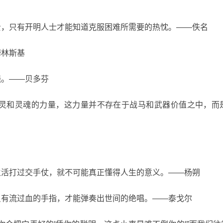
可贵，只有开明人士才能知道克服困难所需要的热忱。——佚名
姆林斯基
挠。——贝多芬
心灵和灵魂的力量，这力量并不存在于战马和武器价值之中，而
跟生活打过交手仗，就不可能真正懂得人生的意义。——杨朔
、只有流过血的手指，才能弹奏出世间的绝唱。——泰戈尔