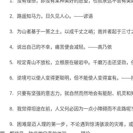
1. 没有理想，即没有某种美好的愿望，也就永远不会有
2. 路遥知马力，日久见人心。——谚语
3. 为山者基于一篑之土，以成千丈之峭；凿井者起于三
4. 说出自己的不幸，痛苦便会减轻。——高乃依
5. 咬定青山不放松，立根原在破岩中。千磨万击还坚劲
6. 逆境可以使人变得更聪明，但不能使人变得富有。——
7. 只要有坚强的意志力，就自然而然地会有能耐、机灵
8. 我觉得坦途在前，人又何必因为一点小障碍而不走路呢
9. 困难是迈人理的第一步，不论遇到惊涛骇浪的灾难，