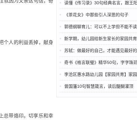
往往就因为父亲这句话，奇
读懂《传习录》30句经典名言，跟王阳明
《茶花女》中那些引人深思的句子
郭德纲聊育儿：可以不上学但不能不读书;可以没学历但不能
新学期，幼儿园给新生家长的家园共育
，把个人的利益丢掉，献身
苏轼：做最好的自己，才能遇见最好的
奇书《格言联璧》精华50句，字字珠
李沧区惠水路幼儿园【家园共育】家园携手护成长，静待花
曾国藩10句智慧箴言，读后醍醐灌顶
格上总带烙印。切享乐和幸