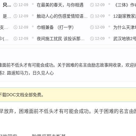
全世界都在催你长大，只有迪士尼说：孩子，不急啊···
在最美的春天，与你相遇
12-09
12-09
三体：也许不是毁灭，是更大限度的融合
触动人心的伤感爱情短语，看哭有故事的人
12-09
12-09
龙支付是什么 建行龙支付怎么开通
巾帼兼备 （打一字）
12-09
12-09
杭州地铁年终奖有多少(杭州地铁司机现在有多少工资一个月年薪大概有多少)
夜间施工扰民 该投诉那个电话 什么部门（杭州地铁施工扰民）
武汉地铁2
12-09
12-09
面前不低头才有可能会成功。关于困难的名言由励志故事网收录，欢迎阅读
2. 路遥知马力，日久见人心
载DOC文档全部免费。
早放弃，困难面前不低头才有可能会成功。关于困难的名言由