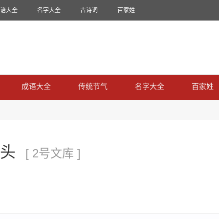
语大全
名字大全
古诗词
百家姓
成语大全
传统节气
名字大全
百家姓
头
[ 2号文库 ]