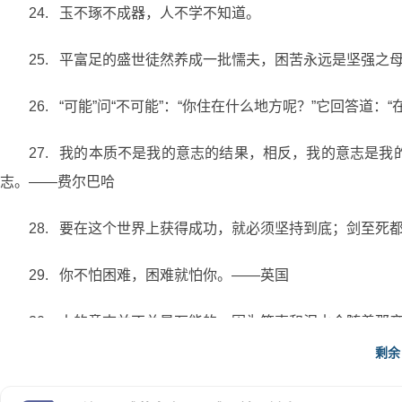
24. 玉不琢不成器，人不学不知道。
25. 平富足的盛世徒然养成一批懦夫，困苦永远是坚强之
26. “可能”问“不可能”：“你住在什么地方呢？”它回答道
27. 我的本质不是我的意志的结果，相反，我的意志是
志。——费尔巴哈
28. 要在这个世界上获得成功，就必须坚持到底；剑至死
29. 你不怕困难，困难就怕你。——英国
30. 人的意志并不总是万能的，因为笑声和泪水会随着
剩余
31. 多受痛苦的折磨，见闻会渐渐增多。——荷马