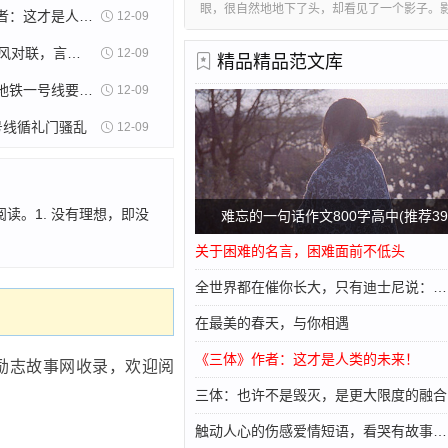
眼，很自然地地下了头，却看见了一个影子。
《三体》作者：这才是人类的未来！
12-09
的脚的后方，我走一步，他追随着一步。我摇
也摇摇头。渐渐地，我好害怕。我看见这影子
12副家教家风对联，言简意赅，堪称经典！
12-09
精品精品范文库
膀，背有点儿弯，头老是低着。一种恐怖的感
近、
为什么天津地铁一号线要有地上段
12-09
号线循礼门骚乱
12-09
。1. 没有理想，即没
难忘的一句话作文800字高中(推荐39
关于困难的名言，困难面前不低头
全世界都在催你长大，只有迪士尼说：孩子，不急啊···
在最美的春天，与你相遇
《三体》作者：这才是人类的未来！
励志故事网收录，欢迎阅
三体：也许不是毁灭，是更大限度的融合
触动人心的伤感爱情短语，看哭有故事的人