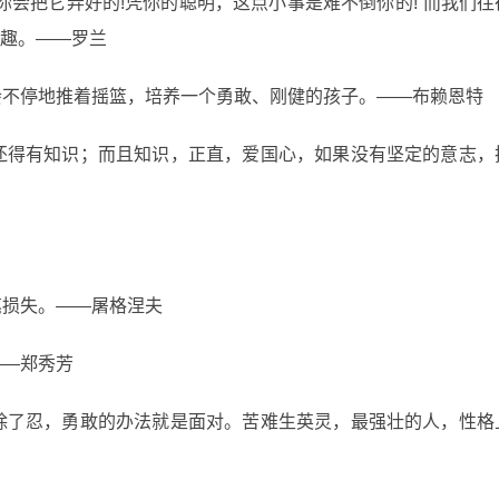
“你会把它弄好的!凭你的聪明，这点小事是难不倒你的!”而我们
趣。——罗兰
才会不停地推着摇篮，培养一个勇敢、刚健的孩子。——布赖恩特
他还得有知识；而且知识，正直，爱国心，如果没有坚定的意志
笔损失。——屠格涅夫
——郑秀芳
，除了忍，勇敢的办法就是面对。苦难生英灵，最强壮的人，性