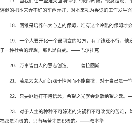
17. 当我们在一些难关面前停顿下来的时候，他总是说：
迹似的把本来弄不好的东西弄好，对本来视为畏途的工作发生兴
18. 困难是培养伟大心志的保姆，唯有这个冷酷的保姆
19. 一个人要开化一个最闭塞的地方，有了钱还不行，
于一种社会的理想，那也是白费。——巴尔扎克
20. 万事皆由人的意志创造。——普拉图斯
21. 若是为女人而沉湎于情网而不能自拨，对于自己是一
22. 只要厄运打不垮信念，希望之光就会驱散绝望之云。
23. 对于人生的种种不可躲避的灾祸和不可改变的苦难
福都是消极的，只有痛苦才是积极的。——叔本华