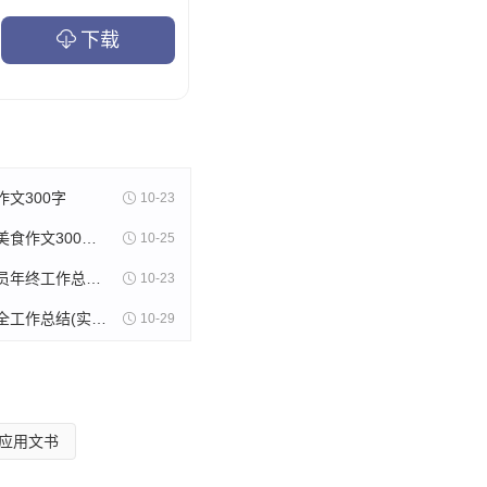
限制，在历史的原野上奔
下载
想，锐敏之直觉，活泼之生
文300字
10-23
美食苏州的美食作文300字(精选8篇)
10-25
木片采购人员年终工作总结(11篇)
10-23
射击训练安全工作总结(实用13篇)
10-29
应用文书