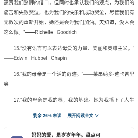
谴责我们蹩脚的借口，但同时也承认我们的观点，为我们的
痛苦和失败哭泣，也为我们的快乐和成功哭泣，尽管我们有
无数次的重新开始，她还是会为我们加油。天知道，没人会
这么做。”——Richelle Goodrich
15.“没有语言可以表达母爱的力量、美丽和英雄主义。”
——Edwin Hubbel Chapin
16.“我的母亲是一个活的奇迹。”——莱昂纳多·迪卡普里
奥
17.“我的母亲是我的根，我的基础。她为我播下了人生
的种子，那就是我的信念:成功的能力始于你的内心。”——
剩余 26% 未读
展开阅读全文 ∨
迈克尔·乔丹
妈妈的爱，是岁岁年年。盘点可
18.母亲的心是孩子的教室。——亨利·沃德·比彻