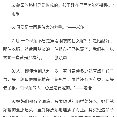
5.“慈母的胳膊是爱构成的，孩子睡在里面怎能不香甜。”
——雨果
6.“母爱是世间最伟大的力量。”——米尔
7.“哪一个母亲不曾是穿着羽衣的仙女呢？只是她藏好了
那件衣服，然后用黯淡的一件粗布把己掩藏了，我们有时以
为她一直就是那样的。”——张晓风
8.“人，即使活到八九十岁，有母亲便多少还有点儿孩子
气，失了慈母便像花插在了花瓶里，虽然还有色有香，却失
去了根。有母亲的人，心里是安定的。”——老舍
9.“妈妈们都有个通病，只要你说的哪样菜好吃，她们就
频繁的煮那道菜，直到你厌烦地埋怨了为止。其实她这辈子