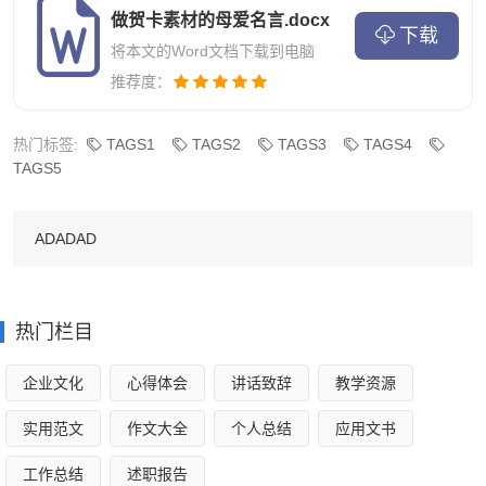
做贺卡素材的母爱名言.docx
下载
19.“大多数母亲都是本能的哲学家。”——哈里特·比彻·
将本文的Word文档下载到电脑
推荐度：
斯托
20.“妈妈是我最伟大的老师，一位充满同情、爱心和无
热门标签:
TAGS1
TAGS2
TAGS3
TAGS4
TAGS5
畏的老师。
21.“我母亲身材苗条，但心胸宽广——她的心胸如此宽
ADADAD
广，以至于每个人的欢乐都能在她的内心得到接纳，并得到
热情的接纳。”——马克·吐温
热门栏目
22.“但在你所有的故事背后，总是你母亲的故事，因为
企业文化
心得体会
讲话致辞
教学资源
你的故事就是从她的故事开始的。”——米奇·阿尔博姆
实用范文
作文大全
个人总结
应用文书
23.“在我知道榜样这个词是什么之前，我母亲就是我的
工作总结
述职报告
榜样。”——丽莎·莱斯利