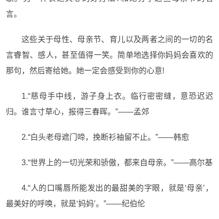
言。
这些关于母性、母亲节、育儿以及两者之间的一切的名
言睿智、感人，甚至值得一笑。简单地选择你妈妈会喜欢的
那句，然后寄给她。她一定会感受到你的心意!
1.“慈母手中线，游子身上衣。临行密密缝，意恐迟迟
归。谁言寸草心，报得三春晖。”——孟郊
2.“白头老母遮门啼，挽断衫袖留不止。”——韩愈
3.“世界上的一切光荣和骄傲，都来自母亲。”——高尔基
4.“人的口嘴唇所能发出的最甜美的字眼，就是‘母亲’，
最美好的呼唤，就是‘妈妈’。”——纪伯伦