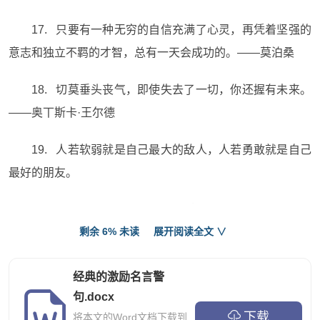
17. 只要有一种无穷的自信充满了心灵，再凭着坚强的
意志和独立不羁的才智，总有一天会成功的。——莫泊桑
18. 切莫垂头丧气，即使失去了一切，你还握有未来。
——奥丅斯卡·王尔德
19. 人若软弱就是自己最大的敌人，人若勇敢就是自己
最好的朋友。
20. 青春的奔跑不在于瞬间的爆发，而在与不断的坚
剩余 6% 未读
展开阅读全文 ∨
持。
（完）
经典的激励名言警
句.docx
下载
将本文的Word文档下载到