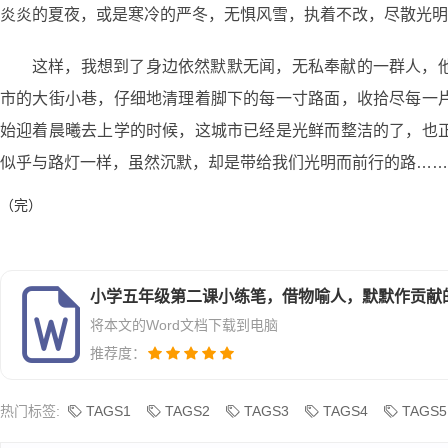
炎炎的夏夜，或是寒冷的严冬，无惧风雪，执着不改，尽散光明
这样，我想到了身边依然默默无闻，无私奉献的一群人，
市的大街小巷，仔细地清理着脚下的每一寸路面，收拾尽每一
始迎着晨曦去上学的时候，这城市已经是光鲜而整洁的了，也
似乎与路灯一样，虽然沉默，却是带给我们光明而前行的路……
（完）
小学五年级第二课小练笔，借物喻人，默默作贡献的人
将本文的Word文档下载到电脑
推荐度：
热门标签:
TAGS1
TAGS2
TAGS3
TAGS4
TAGS5