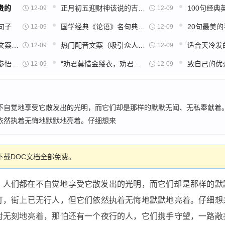
贵的
正月初五迎财神该说的吉祥话有这些，该迎接的财神有这几位
12-09
12-09
句子
国学经典《论语》名句典故详解：求仁而得仁，又何怨
12-09
12-09
配音文案：关于扎心文案的情感语录
热门配音文案（吸引众人目光的经典好句子）
适合天冷发
12-09
12-09
佛教十大经典名句，参悟人生
“劝君莫惜金缕衣，劝君惜取少年时”是励志诗吗？
12-09
12-09
不自觉地享受它散发出的光明，而它们却是那样的默默无闻、无私奉献着
依然执着无悔地默默地亮着。仔细想来
载DOC文档全部免费。
，人们都在不自觉地享受它散发出的光明，而它们却是那样的默
灯，街上已无行人，但它们依然执着无悔地默默地亮着。仔细想
时无刻地亮着，那怕还有一个夜行的人，它们携手守望，一路敞