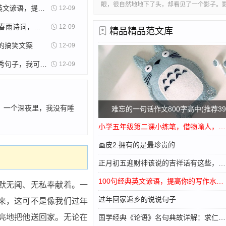
眼，很自然地地下了头，却看见了一个影子。
100句经典英文谚语，提高你的写作水平，值得收藏
12-09
的脚的后方，我走一步，他追随着一步。我摇
也摇摇头。渐渐地，我好害怕。我看见这影子
20句最美的春雨诗词，清丽如画，淋湿了唐宋，惊艳了时光
12-09
精品精品范文库
膀，背有点儿弯，头老是低着。一种恐怖的感
近、
的搞笑文案
12-09
致自己的优秀句子，我可以不富有，但一定要快乐
12-09
。一个深夜里，我没有睡
难忘的一句话作文800字高中(推荐39
小学五年级第二课小练笔，借物喻人，默默作贡献的人——路灯
画皮2:拥有的是最珍贵的
正月初五迎财神该说的吉祥话有这些，该迎接的财神有这几位
100句经典英文谚语，提高你的写作水平，值得收藏
默无闻、无私奉献着。一
过年回家返乡的说说句子
来，这可不是像我们过年
亮地把他送回家。无论在
国学经典《论语》名句典故详解：求仁而得仁，又何怨