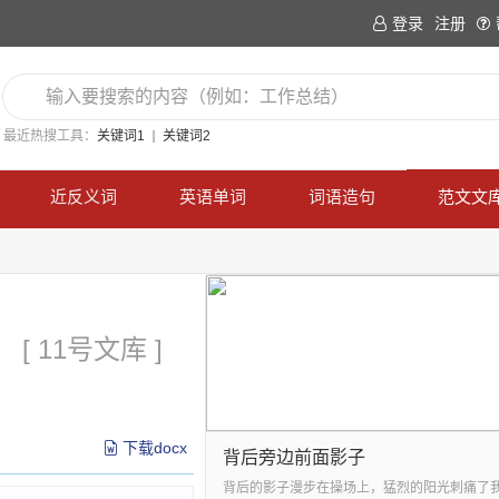
登录
注册
最近热搜工具：
关键词1
关键词2
近反义词
英语单词
词语造句
范文文
[ 11号文库 ]
下载docx
背后旁边前面影子
背后的影子漫步在操场上，猛烈的阳光刺痛了