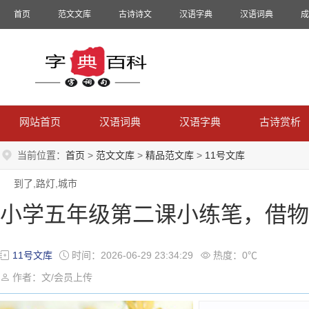
首页
范文文库
古诗诗文
汉语字典
汉语词典
成
网站首页
汉语词典
汉语字典
古诗赏析
当前位置：
首页
>
范文文库
>
精品范文库
>
11号文库
到了,路灯,城市
小学五年级第二课小练笔，借物
11号文库
时间：2026-06-29 23:34:29
热度：0℃
作者：文/会员上传