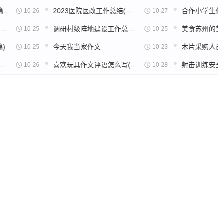
论语八佾读后感一百字5篇范文
2023医院医改工作总结(通用18篇)
合作小学生作
10-26
10-27
新闻的作文200字观后感(通用32篇)
调研村级阵地建设工作总结(实用22篇)
10-25
10-25
)
今天我当家作文
10-25
10-23
后感600字高中五篇范文
喜欢玩具作文评语怎么写(32篇)
10-26
10-28