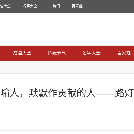
语大全
名字大全
古诗词
百家姓
成语大全
传统节气
名字大全
百家姓
喻人，默默作贡献的人——路灯