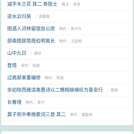
减字木兰花 其二 寿隐士
两汉
：
佚名
送水云归吴
：
郑惠真
困酒入诃林留宿自公房
明代
：
陈子升
部斋閒居简周伯明寅长
明代
：
王廷相
山中九日
：
郭印
登塔
宋代
：
陆游
过高邮柬董编修
明代
：
陈琏
余初除西掖适斋惠诗以二甥相继縯纶为喜安行
：
楼钥
长春境
明代
：
张宁
莫子宪中奉挽歌词三首 其二
宋代
：
葛胜仲