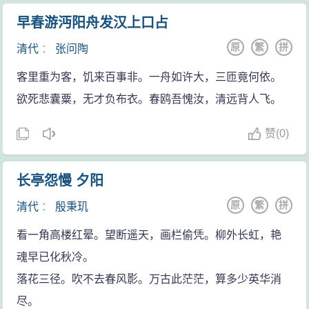
早春游沔阳舟发汉上口占
原
繁
拼
清代
：
张问陶
客里重为客，饥来百事非。一舟如许大，三匝竟何依。
欲死悲囊粟，无才负布衣。春鸥吾愧汝，清远背人飞。
赞
(
0)
长亭怨慢 夕阳
原
繁
拼
清代
：
殷秉玑
看一角高楼红晕。望断遥天，画栏偷凭。柳外长虹，艳
魂早已化秋冷。
落花三径。吹不去春风影。万古此茫茫，算多少英华消
尽。