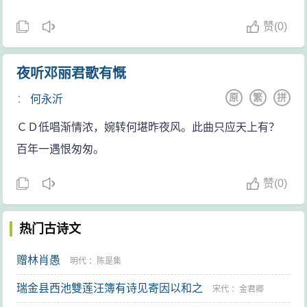
赞
(
0)
夜听邓丽君歌有慨
原
繁
拼
：
何永沂
ＣＤ低唱渐情浓，婉转何堪昨夜风。此曲只应天上有？
百年一遇恨匆匆。
赞
(
0)
热门古诗文
赠林肖愚
明代
：
陈是集
瑞金县西池雙莲汪簿有诗见寄因以和之
宋代
：
金君卿