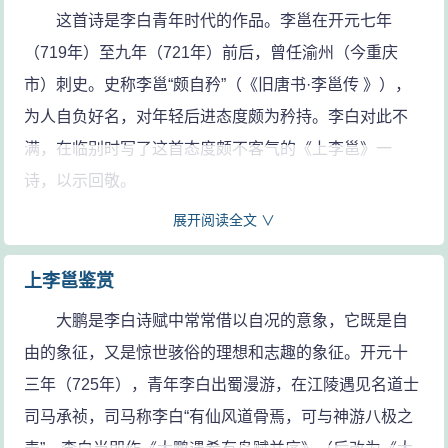
这首诗是李白青年时代的作品。李邕在开元七年
（719年）至九年（721年）前后，曾任渝州（今重庆
市）刺史。史称李邕“颇自矜”（《旧唐书·李邕传 》），
为人自负好名，对年轻后进态度颇为矜持。李白对此不
满，在临别时写了这首态度颇不客气的《上李邕》一
诗，以示回敬。
展开阅读全文 ∨
参考资料：
1、詹福瑞 等．李白诗全译．石家庄：河北人民出版社，1997：
350-351
上李邕鉴赏
2、葛景春.李白《上李邕》写于蜀中[J].社会科学研究,1986,06.
3、周啸天 等．唐诗鉴赏辞典补编．成都：四川文艺出版社，
大鹏是李白诗赋中常常借以自况的意象，它既是自
1990：158-159
由的象征，又是惊世骇俗的理想和志趣的象征。开元十
三年（725年），青年李白出蜀漫游，在江陵遇见名道士
司马承祯，司马称李白“有仙风道骨焉，可与神游八极之