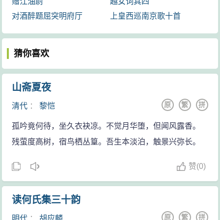
腾。李白年轻时胸怀大志，非常自负，又深受道家哲学
赠江油尉
越女词其四
的影响，心中充满了浪漫的幻想和宏伟的抱负。这只大
对酒醉题屈突明府厅
上皇西巡南京歌十首
鹏即使不借助风的力量，以它的翅膀一搧，也能将沧溟
之水一簸而干，这里极力夸张大鹏的神力。在这前四句
猜你喜欢
诗中，诗人寥寥数笔，就勾划出一个力簸沧海的大鹏形
象——也是年轻诗人自己的形象。
山斋夏夜
诗的后四句，是对李邕怠慢态度的回答：“世人”指当
原
繁
拼
清代
：
黎恺
时的凡夫俗子，显然也包括李邕在内，因为此诗是直接
给李邕的，所以措词较为婉转，表面上只是指斥“世人”。
孤吟竟何待，坐久衣袂凉。不觉月华堕，但闻风露香。
“殊调”指不同凡响的言论。李白的宏大抱负，常常不被世
残萤度高树，宿鸟栖丛篁。吾生本淡泊，触景兴弥长。
人所理解，被当做“大言”来耻笑。李白显然没有料到，李
赞
(
0)
邕这样的名人竟与凡夫俗子一般见识，于是，就抬出圣
人识拔后生的故事反唇相讥。《论语·子罕》中说：“子
读何氏集三十韵
曰：“后生可畏。焉知来者之不如今也？”这两句意为孔老
原
繁
拼
明代
：
胡应麟