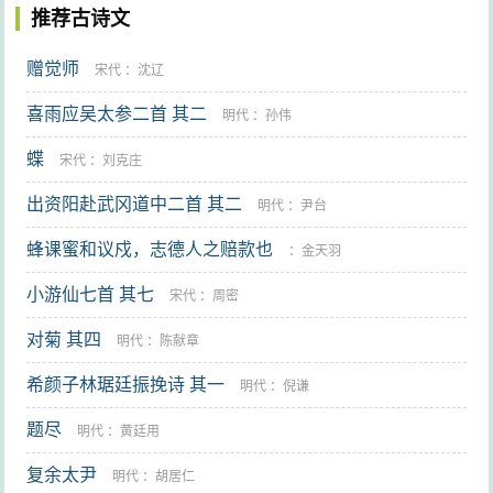
推荐古诗文
赠觉师
宋代
：
沈辽
喜雨应吴太参二首 其二
明代
：
孙伟
蝶
宋代
：
刘克庄
出资阳赴武冈道中二首 其二
明代
：
尹台
蜂课蜜和议戍，志德人之赔款也
：
金天羽
小游仙七首 其七
宋代
：
周密
对菊 其四
明代
：
陈献章
希颜子林琚廷振挽诗 其一
明代
：
倪谦
题尽
明代
：
黄廷用
复余太尹
明代
：
胡居仁