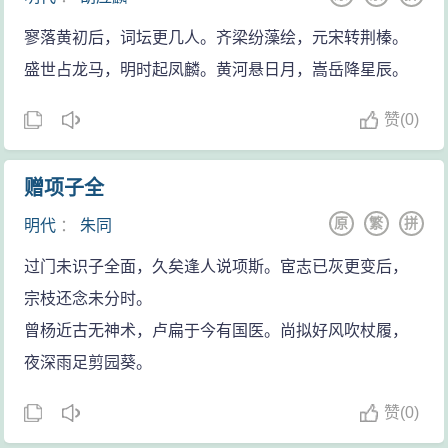
夫子尚且觉得后生可畏，你李邕难道比圣人还要高明？
男子汉大丈夫千万不可轻视年轻人呀！后两句对李邕既
寥落黄初后，词坛更几人。齐梁纷藻绘，元宋转荆榛。
是揄揶，又是讽刺，也是对李邕轻慢态度的回敬，态度
盛世占龙马，明时起凤麟。黄河悬日月，嵩岳降星辰。
相当桀骜，显示出少年锐气。
赞
(
0)
李邕在开元初年是一位名闻海内的大名士，史载李
邕“素负美名，……人间素有声称，后进不识，京洛阡陌
赠项子全
聚观，以为古人。或传眉目有异，衣冠望风，寻访门
原
繁
拼
巷。”对于这样一位名士，李白竟敢指名直斥与之抗礼，
明代
：
朱同
足见青年李白的气识和胆量。“不屈己、不干人”笑傲权
过门未识子全面，久矣逢人说项斯。宦志已灰更变后，
贵，平交王侯，正是李太白的真正本色。
宗枝还念未分时。
曾杨近古无神术，卢扁于今有国医。尚拟好风吹杖履，
夜深雨足剪园葵。
赞
(
0)