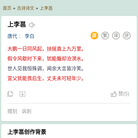
首页
»
古诗诗文
»
上李邕
上李邕
原
繁
译
拼
唐代
：
李白
大鹏一日同风起，扶摇直上九万里。
假令风歇时下来，犹能簸却沧溟水。
世人见我恒殊调，闻余大言皆冷笑。
宣父犹能畏后生，丈夫未可轻年少。
赞
(
5)
赠别
讽刺
上李邕创作背景