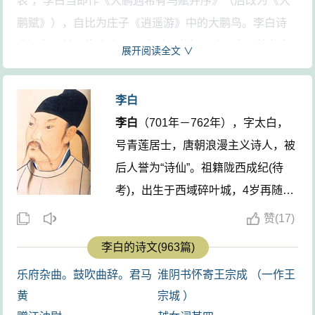
表”，李白当即作《大鹏遇希有鸟赋并序》（后改为《大
鹏赋》），自比为庄子《逍遥游》中的大鹏鸟。李白诗
中还有一首《临路歌》：“大鹏飞兮振八裔，中天摧兮力
展开阅读全文 ∨
不济。余风激兮万世，游扶桑兮挂石袂。后人得之传
此，仲尼亡兮谁为出涕？”据唐李华《故翰林学士李君墓
李白
志铭序》云，李白“赋《临终歌》而卒”。后人认为可能就
李白
（701年－762年），字太白，
是这首《临路歌》，“路”或为“终”之误写。可见李白终生
号青莲居士，唐朝浪漫主义诗人，被
引大鹏自喻之意。按此诗语气直率不谦，故前人有疑非
后人誉为“诗仙”。祖籍陇西成纪(待
李白之作者，亦有信为李白之作而辨之者。参詹锳主编
考)，出生于西域碎叶城，4岁再随父
《李白全集校注汇释集评》此诗题解。
迁至剑南道绵州。
李白
存世诗文千余
赞
(
17)
前四句中李白以大鹏自比。大鹏是《庄子·逍遥游》
篇，有《李太白集》传世。762年病
李白的诗文(963篇)
中的神鸟，传说这只神鸟其大“不知其几千里也”，“其翼若
逝，享年61岁。其墓在今安徽当涂，
垂天之云”，翅膀拍下水就是三千里，扶摇直上，可高达
乐府杂曲。鼓吹曲辞。君马
淮阴书怀寄王宗成 （一作王
四川江油、湖北安陆有纪念馆。 ...
九万里。大鹏鸟是庄子哲学中自由的象征，理想的图
黄
宗城 ）